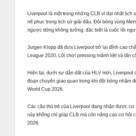
Liverpool là một trong những CLB vĩ đại nhất lịch
nể phục trong lịch sử giải đấu. Đội bóng vùng Me
ngược dòng không tưởng, đặc biệt là cuộc lội ng
Jurgen Klopp đã đưa Liverpool trở lại đỉnh cao c
League 2020. Lối chơi pressing mãnh liệt và tấn
Hiện tại, dưới sự dẫn dắt của HLV mới, Liverpool đ
đoạn chuyển giao quan trọng khi đội bóng nhắm 
World Cup 2026.
Các cầu thủ trẻ của Liverpool đang nhận được cơ h
này không chỉ giúp CLB mà còn nâng cao cơ hội cạ
2026.