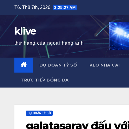
Skip
T6. Th8 7th, 2026
3:25:28 AM
to
content
klive
thứ hạng của ngoại hạng anh
DỰ ĐOÁN TỶ SỐ
KÈO NHÀ CÁI
TRỰC TIẾP BÓNG ĐÁ
DỰ ĐOÁN TỶ SỐ
galatasaray đấu với