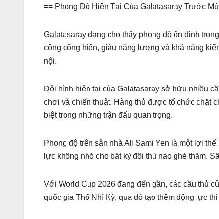
== Phong Độ Hiện Tại Của Galatasaray Trước Mù
Galatasaray đang cho thấy phong độ ổn định trong
công cống hiến, giàu năng lượng và khả năng kiểm
nội.
Đội hình hiện tại của Galatasaray sở hữu nhiều cầ
chơi và chiến thuật. Hàng thủ được tổ chức chặt c
biệt trong những trận đấu quan trọng.
Phong độ trên sân nhà Ali Sami Yen là một lợi thế
lực không nhỏ cho bất kỳ đối thủ nào ghé thăm. S
Với World Cup 2026 đang đến gần, các cầu thủ của
quốc gia Thổ Nhĩ Kỳ, qua đó tạo thêm động lực th