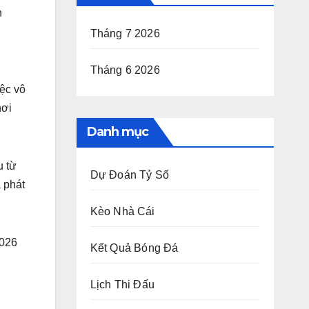
h
Tháng 7 2026
Tháng 6 2026
iệc vô
hơi
Danh mục
u từ
Dự Đoán Tỷ Số
 phát
Kèo Nhà Cái
2026
Kết Quả Bóng Đá
Lịch Thi Đấu