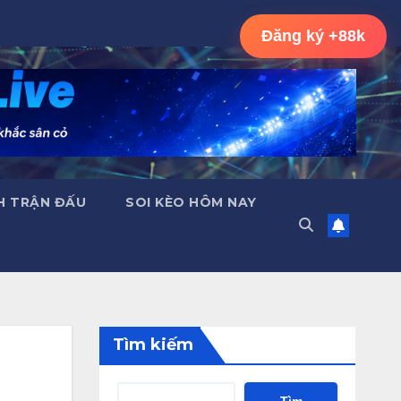
Đăng ký +88k
H TRẬN ĐẤU
SOI KÈO HÔM NAY
Tìm kiếm
Tìm