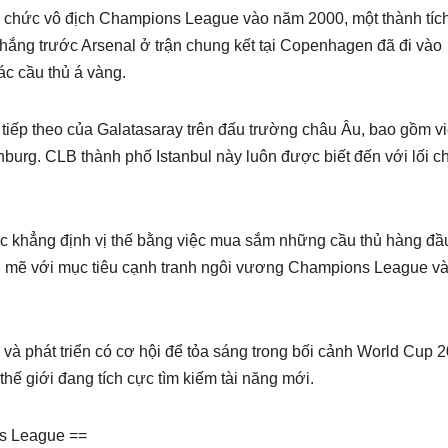
nh chức vô địch Champions League vào năm 2000, một thành tíc
thắng trước Arsenal ở trận chung kết tại Copenhagen đã đi vào
ác cầu thủ á vàng.
tiếp theo của Galatasaray trên đấu trường châu Âu, bao gồm v
urg. CLB thành phố Istanbul này luôn được biết đến với lối c
ục khẳng định vị thế bằng việc mua sắm những cầu thủ hàng đầ
h mẽ với mục tiêu cạnh tranh ngôi vương Champions League và
và phát triển có cơ hội để tỏa sáng trong bối cảnh World Cup 
thế giới đang tích cực tìm kiếm tài năng mới.
s League ==