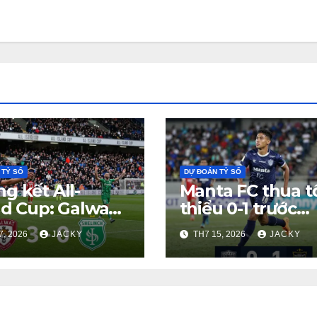
 TỶ SỐ
DỰ ĐOÁN TỶ SỐ
g kết All-
Manta FC thua t
nd Cup: Galway
thiểu 0-1 trước
ed W đối đầu
Delfin SC trên s
7, 2026
JACKY
TH7 15, 2026
JACKY
lbourne W
nhà Estadio Joc