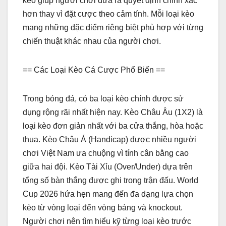
kèo giúp người chơi đưa ra quyết định chính xác
hơn thay vì đặt cược theo cảm tính. Mỗi loại kèo
mang những đặc điểm riêng biệt phù hợp với từng
chiến thuật khác nhau của người chơi.
== Các Loại Kèo Cá Cược Phổ Biến ==
Trong bóng đá, có ba loại kèo chính được sử
dụng rộng rãi nhất hiện nay. Kèo Châu Âu (1X2) là
loại kèo đơn giản nhất với ba cửa thắng, hòa hoặc
thua. Kèo Châu Á (Handicap) được nhiều người
chơi Việt Nam ưa chuộng vì tính cân bằng cao
giữa hai đội. Kèo Tài Xỉu (Over/Under) dựa trên
tổng số bàn thắng được ghi trong trận đấu. World
Cup 2026 hứa hẹn mang đến đa dạng lựa chọn
kèo từ vòng loại đến vòng bảng và knockout.
Người chơi nên tìm hiểu kỹ từng loại kèo trước