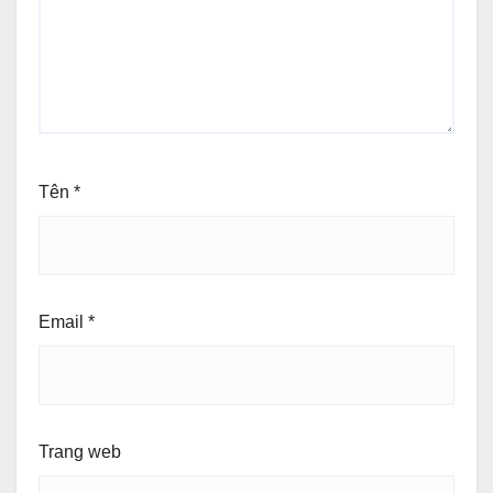
Tên
*
Email
*
Trang web