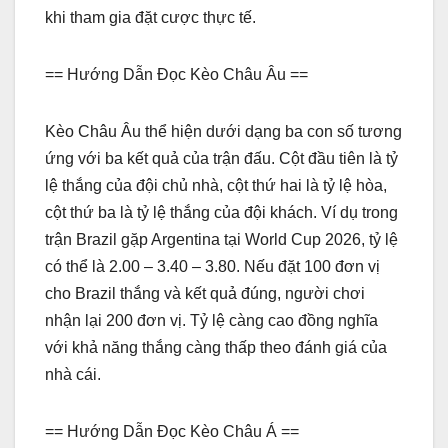
khi tham gia đặt cược thực tế.
== Hướng Dẫn Đọc Kèo Châu Âu ==
Kèo Châu Âu thể hiện dưới dạng ba con số tương
ứng với ba kết quả của trận đấu. Cột đầu tiên là tỷ
lệ thắng của đội chủ nhà, cột thứ hai là tỷ lệ hòa,
cột thứ ba là tỷ lệ thắng của đội khách. Ví dụ trong
trận Brazil gặp Argentina tại World Cup 2026, tỷ lệ
có thể là 2.00 – 3.40 – 3.80. Nếu đặt 100 đơn vị
cho Brazil thắng và kết quả đúng, người chơi
nhận lại 200 đơn vị. Tỷ lệ càng cao đồng nghĩa
với khả năng thắng càng thấp theo đánh giá của
nhà cái.
== Hướng Dẫn Đọc Kèo Châu Á ==