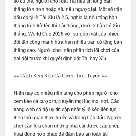
số cụ thể, người chơi đặt Tài nếu tin tổng bàn
thắng lớn hơn hoặc Xỉu nếu ngược lại. Một số trận
đấu có tỷ lệ Tài Xỉu là 2.5, nghĩa là nếu tổng bàn
thắng từ 3 trở lên thì Tài thắng, dưới 3 bàn thì Xỉu
thắng. World Cup 2026 với sự góp mặt của nhiều
đội tấn công mạnh hứa hẹn nhiều trận có tổng bàn
thắng cao. Người chơi nên phân tích lối chơi của
hai đội trước khi quyết định đặt Tài hay Xỉu.
== Cách Xem Kèo Cá Cược Trực Tuyến ==
Hiện nay có nhiều nền tảng cho phép người chơi
xem kèo cá cược trực tuyến mọi lúc mọi nơi. Các
trang web cá độ uy tín cập nhật tỷ lệ kèo liên tục
theo thời gian thực trước và trong trận đấu. Người
chơi cần lựa chọn những nhà cái được cấp phép
hoạt động hợp pháp để đảm bảo an toàn tài