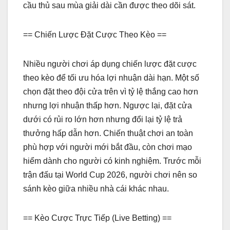
cầu thủ sau mùa giải dài cần được theo dõi sát.
== Chiến Lược Đặt Cược Theo Kèo ==
Nhiều người chơi áp dụng chiến lược đặt cược
theo kèo để tối ưu hóa lợi nhuận dài hạn. Một số
chọn đặt theo đội cửa trên vì tỷ lệ thắng cao hơn
nhưng lợi nhuận thấp hơn. Ngược lại, đặt cửa
dưới có rủi ro lớn hơn nhưng đổi lại tỷ lệ trả
thưởng hấp dẫn hơn. Chiến thuật chơi an toàn
phù hợp với người mới bắt đầu, còn chơi mạo
hiểm dành cho người có kinh nghiệm. Trước mỗi
trận đấu tại World Cup 2026, người chơi nên so
sánh kèo giữa nhiều nhà cái khác nhau.
== Kèo Cược Trực Tiếp (Live Betting) ==