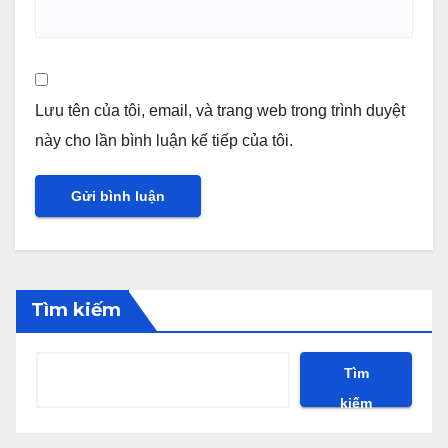
Lưu tên của tôi, email, và trang web trong trình duyệt
này cho lần bình luận kế tiếp của tôi.
Tìm kiếm
Tìm
kiếm