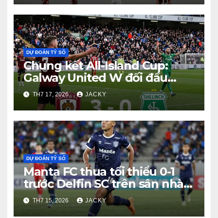
DỰ ĐOÁN TỶ SỐ
Chung kết All-Island Cup:
Galway United W đối đầu
Shelbourne W
TH7 17, 2026
JACKY
DỰ ĐOÁN TỶ SỐ
Manta FC thua tối thiểu 0-1
trước Delfin SC trên sân nhà
Estadio Jocay
TH7 15, 2026
JACKY