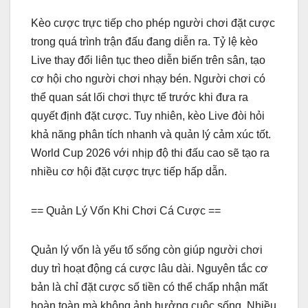
Kèo cược trực tiếp cho phép người chơi đặt cược
trong quá trình trận đấu đang diễn ra. Tỷ lệ kèo
Live thay đổi liên tục theo diễn biến trên sân, tạo
cơ hội cho người chơi nhạy bén. Người chơi có
thể quan sát lối chơi thực tế trước khi đưa ra
quyết định đặt cược. Tuy nhiên, kèo Live đòi hỏi
khả năng phân tích nhanh và quản lý cảm xúc tốt.
World Cup 2026 với nhịp độ thi đấu cao sẽ tạo ra
nhiều cơ hội đặt cược trực tiếp hấp dẫn.
== Quản Lý Vốn Khi Chơi Cá Cược ==
Quản lý vốn là yếu tố sống còn giúp người chơi
duy trì hoạt động cá cược lâu dài. Nguyên tắc cơ
bản là chỉ đặt cược số tiền có thể chấp nhận mất
hoàn toàn mà không ảnh hưởng cuộc sống. Nhiều