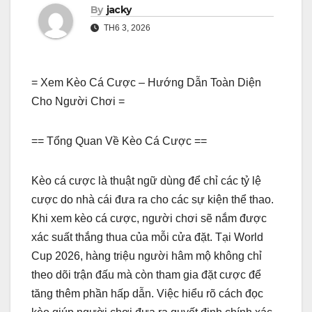
By
jacky
TH6 3, 2026
= Xem Kèo Cá Cược – Hướng Dẫn Toàn Diện
Cho Người Chơi =
== Tổng Quan Về Kèo Cá Cược ==
Kèo cá cược là thuật ngữ dùng để chỉ các tỷ lệ
cược do nhà cái đưa ra cho các sự kiện thể thao.
Khi xem kèo cá cược, người chơi sẽ nắm được
xác suất thắng thua của mỗi cửa đặt. Tại World
Cup 2026, hàng triệu người hâm mộ không chỉ
theo dõi trận đấu mà còn tham gia đặt cược để
tăng thêm phần hấp dẫn. Việc hiểu rõ cách đọc