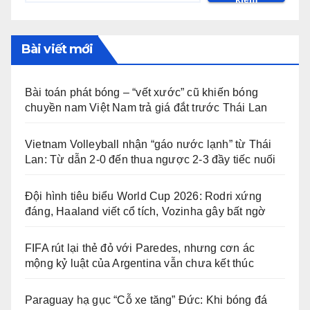
Bài viết mới
Bài toán phát bóng – “vết xước” cũ khiến bóng
chuyền nam Việt Nam trả giá đắt trước Thái Lan
Vietnam Volleyball nhận “gáo nước lạnh” từ Thái
Lan: Từ dẫn 2-0 đến thua ngược 2-3 đầy tiếc nuối
Đội hình tiêu biểu World Cup 2026: Rodri xứng
đáng, Haaland viết cổ tích, Vozinha gây bất ngờ
FIFA rút lại thẻ đỏ với Paredes, nhưng cơn ác
mộng kỷ luật của Argentina vẫn chưa kết thúc
Paraguay hạ gục “Cỗ xe tăng” Đức: Khi bóng đá