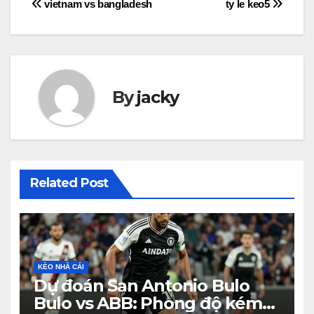
Điều
vietnam vs bangladesh
ty le keo5
hướng
bài
viết
By
jacky
Related Post
KÈO NHÀ CÁI
Dự đoán San Antonio Bulo
Bulo vs ABB: Phong độ kém