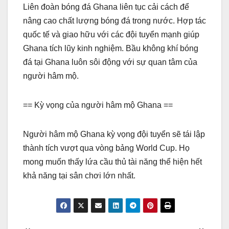
Liên đoàn bóng đá Ghana liên tục cải cách để
nâng cao chất lượng bóng đá trong nước. Hợp tác
quốc tế và giao hữu với các đội tuyển mạnh giúp
Ghana tích lũy kinh nghiệm. Bầu không khí bóng
đá tại Ghana luôn sôi động với sự quan tâm của
người hâm mộ.
== Kỳ vọng của người hâm mộ Ghana ==
Người hâm mộ Ghana kỳ vọng đội tuyển sẽ tái lập
thành tích vượt qua vòng bảng World Cup. Họ
mong muốn thấy lứa cầu thủ tài năng thể hiện hết
khả năng tại sân chơi lớn nhất.