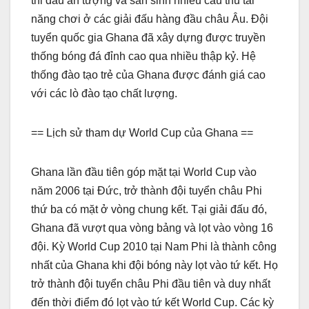
thi đấu ấn tượng và sản sinh nhiều cầu thủ tài
năng chơi ở các giải đấu hàng đầu châu Âu. Đội
tuyển quốc gia Ghana đã xây dựng được truyền
thống bóng đá đỉnh cao qua nhiều thập kỷ. Hệ
thống đào tạo trẻ của Ghana được đánh giá cao
với các lò đào tạo chất lượng.
== Lịch sử tham dự World Cup của Ghana ==
Ghana lần đầu tiên góp mặt tại World Cup vào
năm 2006 tại Đức, trở thành đội tuyển châu Phi
thứ ba có mặt ở vòng chung kết. Tại giải đấu đó,
Ghana đã vượt qua vòng bảng và lọt vào vòng 16
đội. Kỳ World Cup 2010 tại Nam Phi là thành công
nhất của Ghana khi đội bóng này lọt vào tứ kết. Họ
trở thành đội tuyển châu Phi đầu tiên và duy nhất
đến thời điểm đó lọt vào tứ kết World Cup. Các kỳ