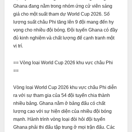
Ghana đang nằm trong nhóm ứng cử viên sáng
giá cho một suất tham dự World Cup 2026. Số
lượng suất châu Phi tăng lên 9 đội mang đến hy
vọng cho nhiều đội bóng. Đội tuyển Ghana có đầy
đủ kinh nghiệm và chất lượng để cạnh tranh một
vị trí.
== Vòng loại World Cup 2026 khu vực châu Phi
==
Vòng loại World Cup 2026 khu vực châu Phi diễn
ra với sự tham gia của 54 đội tuyển chia thành
nhiều bảng. Ghana nằm ở bảng đấu có chất
lượng cao với sự hiện diện của nhiều đội bóng
mạnh. Hành trình vòng loại đòi hỏi đội tuyển
Ghana phải thi đấu tập trung ở mọi trận đấu. Các