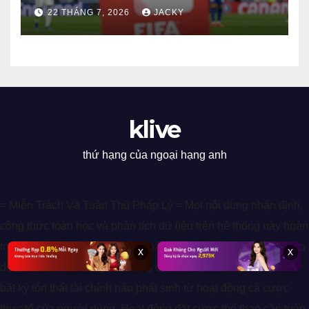
kỷ luật của Argentina vẫn
22 THÁNG 7, 2026
JACKY
chưa kết thúc
klive
thứ hạng của ngoại hạng anh
= Miễn Trách Và Tuân Thủ Pháp Lý = Mọi nội dung nhận định,
công thức toán học và phân tích dữ liệu trên hệ thống này hoàn
toàn chỉ mang tính chất tham khảo cho mục đích giải trí và giáo
x
x
dục kiến thức. Chúng tôi không chịu trách nhiệm pháp lý cho
bất kỳ tổn thất tài chính nào phát sinh từ hoạt động cá cược
thực tế của người dùng. Hoạt động đặt cược thể thao cần tuân