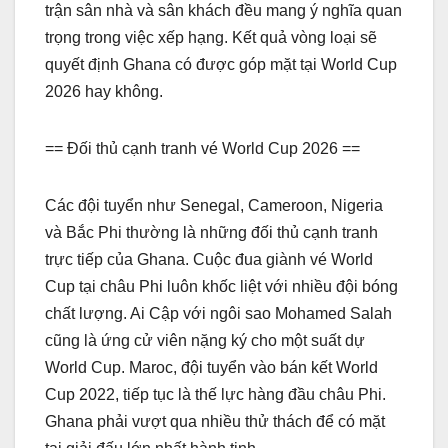
trận sân nhà và sân khách đều mang ý nghĩa quan
trọng trong việc xếp hạng. Kết quả vòng loại sẽ
quyết định Ghana có được góp mặt tại World Cup
2026 hay không.
== Đối thủ cạnh tranh vé World Cup 2026 ==
Các đội tuyển như Senegal, Cameroon, Nigeria
và Bắc Phi thường là những đối thủ cạnh tranh
trực tiếp của Ghana. Cuộc đua giành vé World
Cup tại châu Phi luôn khốc liệt với nhiều đội bóng
chất lượng. Ai Cập với ngôi sao Mohamed Salah
cũng là ứng cử viên nặng ký cho một suất dự
World Cup. Maroc, đội tuyển vào bán kết World
Cup 2022, tiếp tục là thế lực hàng đầu châu Phi.
Ghana phải vượt qua nhiều thử thách để có mặt