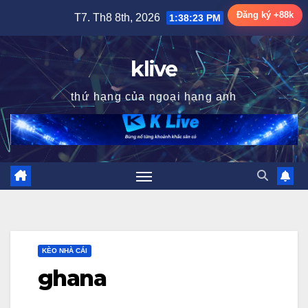
Skip
Đăng ký +88k
T7. Th8 8th, 2026
1:38:24 PM
to
content
klive
thứ hạng của ngoại hạng anh
KÈO NHÀ CÁI
ghana