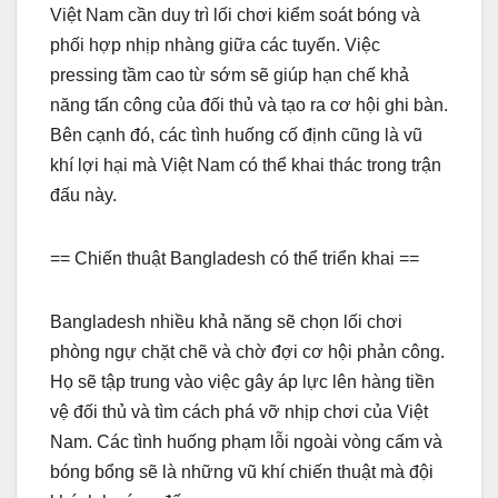
Việt Nam cần duy trì lối chơi kiểm soát bóng và
phối hợp nhịp nhàng giữa các tuyến. Việc
pressing tầm cao từ sớm sẽ giúp hạn chế khả
năng tấn công của đối thủ và tạo ra cơ hội ghi bàn.
Bên cạnh đó, các tình huống cố định cũng là vũ
khí lợi hại mà Việt Nam có thể khai thác trong trận
đấu này.
== Chiến thuật Bangladesh có thể triển khai ==
Bangladesh nhiều khả năng sẽ chọn lối chơi
phòng ngự chặt chẽ và chờ đợi cơ hội phản công.
Họ sẽ tập trung vào việc gây áp lực lên hàng tiền
vệ đối thủ và tìm cách phá vỡ nhịp chơi của Việt
Nam. Các tình huống phạm lỗi ngoài vòng cấm và
bóng bổng sẽ là những vũ khí chiến thuật mà đội