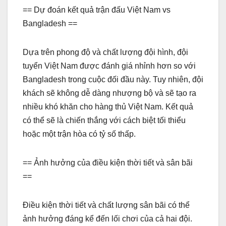
== Dự đoán kết quả trận đấu Việt Nam vs
Bangladesh ==
Dựa trên phong độ và chất lượng đội hình, đội
tuyển Việt Nam được đánh giá nhỉnh hơn so với
Bangladesh trong cuộc đối đầu này. Tuy nhiên, đội
khách sẽ không dễ dàng nhượng bộ và sẽ tạo ra
nhiều khó khăn cho hàng thủ Việt Nam. Kết quả
có thể sẽ là chiến thắng với cách biệt tối thiểu
hoặc một trận hòa có tỷ số thấp.
== Ảnh hưởng của điều kiện thời tiết và sân bãi
==
Điều kiện thời tiết và chất lượng sân bãi có thể
ảnh hưởng đáng kể đến lối chơi của cả hai đội.