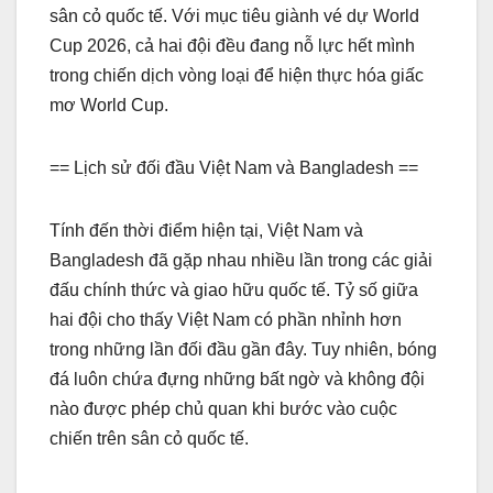
sân cỏ quốc tế. Với mục tiêu giành vé dự World
Cup 2026, cả hai đội đều đang nỗ lực hết mình
trong chiến dịch vòng loại để hiện thực hóa giấc
mơ World Cup.
== Lịch sử đối đầu Việt Nam và Bangladesh ==
Tính đến thời điểm hiện tại, Việt Nam và
Bangladesh đã gặp nhau nhiều lần trong các giải
đấu chính thức và giao hữu quốc tế. Tỷ số giữa
hai đội cho thấy Việt Nam có phần nhỉnh hơn
trong những lần đối đầu gần đây. Tuy nhiên, bóng
đá luôn chứa đựng những bất ngờ và không đội
nào được phép chủ quan khi bước vào cuộc
chiến trên sân cỏ quốc tế.