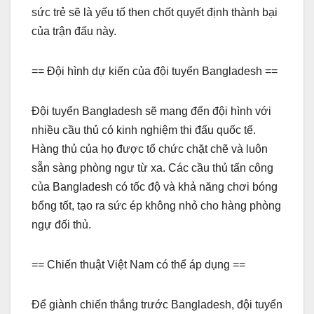
sức trẻ sẽ là yếu tố then chốt quyết định thành bại
của trận đấu này.
== Đội hình dự kiến của đội tuyển Bangladesh ==
Đội tuyển Bangladesh sẽ mang đến đội hình với
nhiều cầu thủ có kinh nghiệm thi đấu quốc tế.
Hàng thủ của họ được tổ chức chặt chẽ và luôn
sẵn sàng phòng ngự từ xa. Các cầu thủ tấn công
của Bangladesh có tốc độ và khả năng chơi bóng
bổng tốt, tạo ra sức ép không nhỏ cho hàng phòng
ngự đối thủ.
== Chiến thuật Việt Nam có thể áp dụng ==
Để giành chiến thắng trước Bangladesh, đội tuyển