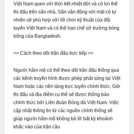
Việt Nam quen với thời tiết nhiệt đới và có lợi thế
thi đấu trên sân nhà. Sân vận động với mặt cỏ tự
nhiên sẽ phù hợp với lối chơi kỹ thuật của đội
tuyển Việt Nam và có thể hạn chế sở trường bóng
bổng của Bangladesh.
== Cách theo dõi trận đấu trực tiếp ==
Người hâm mộ có thể theo dõi trận đấu thông qua
các kênh truyền hình được phép phát sóng tại Việt
Nam hoặc các nền tảng trực tuyến chính thức. Giờ
thi đấu và địa điểm cụ thể sẽ được thông báo
chính thức bởi Liên đoàn Bóng đá Việt Nam. Việc
cập nhật thông tin từ các nguồn chính thống sẽ
giúp người hâm mộ không bỏ lỡ bất kỳ khoảnh
khắc nào của trận cầu