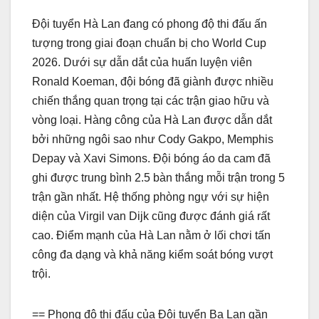
Đội tuyển Hà Lan đang có phong độ thi đấu ấn
tượng trong giai đoạn chuẩn bị cho World Cup
2026. Dưới sự dẫn dắt của huấn luyện viên
Ronald Koeman, đội bóng đã giành được nhiều
chiến thắng quan trọng tại các trận giao hữu và
vòng loại. Hàng công của Hà Lan được dẫn dắt
bởi những ngôi sao như Cody Gakpo, Memphis
Depay và Xavi Simons. Đội bóng áo da cam đã
ghi được trung bình 2.5 bàn thắng mỗi trận trong 5
trận gần nhất. Hệ thống phòng ngự với sự hiện
diện của Virgil van Dijk cũng được đánh giá rất
cao. Điểm mạnh của Hà Lan nằm ở lối chơi tấn
công đa dạng và khả năng kiểm soát bóng vượt
trội.
== Phong độ thi đấu của Đội tuyển Ba Lan gần