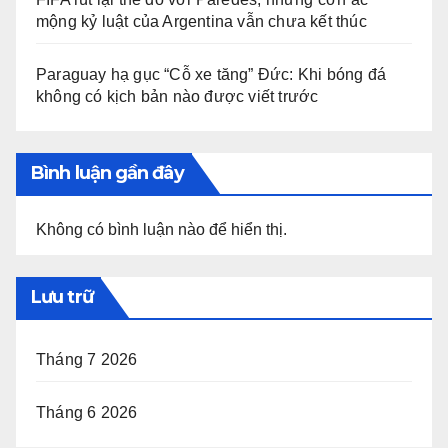
mộng kỷ luật của Argentina vẫn chưa kết thúc
Paraguay hạ gục “Cỗ xe tăng” Đức: Khi bóng đá
không có kịch bản nào được viết trước
Bình luận gần đây
Không có bình luận nào để hiển thị.
Lưu trữ
Tháng 7 2026
Tháng 6 2026