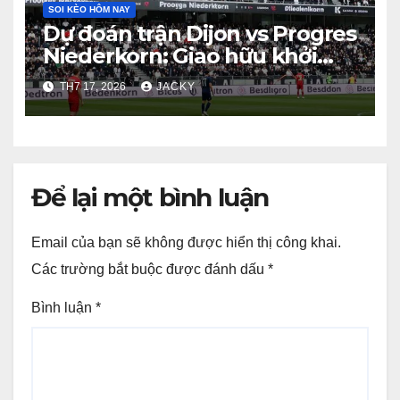
SOI KÈO HÔM NAY
Dự đoán trận Dijon vs Progres
Niederkorn: Giao hữu khởi
động mùa giải 2026
TH7 17, 2026
JACKY
Để lại một bình luận
Email của bạn sẽ không được hiển thị công khai.
Các trường bắt buộc được đánh dấu
*
Bình luận
*