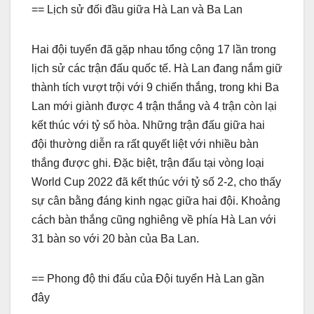
== Lịch sử đối đầu giữa Hà Lan và Ba Lan
Hai đội tuyển đã gặp nhau tổng cộng 17 lần trong
lịch sử các trận đấu quốc tế. Hà Lan đang nắm giữ
thành tích vượt trội với 9 chiến thắng, trong khi Ba
Lan mới giành được 4 trận thắng và 4 trận còn lại
kết thúc với tỷ số hòa. Những trận đấu giữa hai
đội thường diễn ra rất quyết liệt với nhiều bàn
thắng được ghi. Đặc biệt, trận đấu tại vòng loại
World Cup 2022 đã kết thúc với tỷ số 2-2, cho thấy
sự cân bằng đáng kinh ngạc giữa hai đội. Khoảng
cách bàn thắng cũng nghiêng về phía Hà Lan với
31 bàn so với 20 bàn của Ba Lan.
== Phong độ thi đấu của Đội tuyển Hà Lan gần
đây