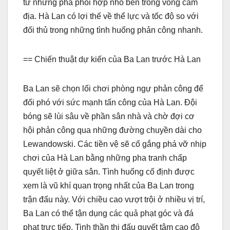
từ những pha phối hợp nhỏ bên trong vòng cấm
địa. Hà Lan có lợi thế về thể lực và tốc độ so với
đối thủ trong những tình huống phản công nhanh.
== Chiến thuật dự kiến của Ba Lan trước Hà Lan
Ba Lan sẽ chọn lối chơi phòng ngự phản công để
đối phó với sức mạnh tấn công của Hà Lan. Đội
bóng sẽ lùi sâu về phần sân nhà và chờ đợi cơ
hội phản công qua những đường chuyền dài cho
Lewandowski. Các tiền vệ sẽ cố gắng phá vỡ nhịp
chơi của Hà Lan bằng những pha tranh chấp
quyết liệt ở giữa sân. Tình huống cố định được
xem là vũ khí quan trọng nhất của Ba Lan trong
trận đấu này. Với chiều cao vượt trội ở nhiều vị trí,
Ba Lan có thể tận dụng các quả phạt góc và đá
phạt trực tiếp. Tinh thần thi đấu quyết tâm cao độ