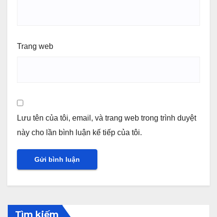
Trang web
Lưu tên của tôi, email, và trang web trong trình duyệt
này cho lần bình luận kế tiếp của tôi.
Tìm kiếm