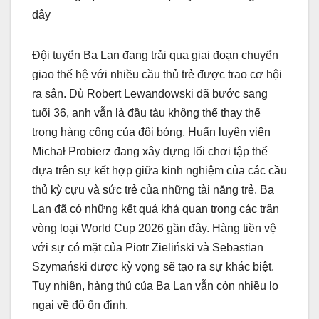
đây
Đội tuyển Ba Lan đang trải qua giai đoạn chuyển
giao thế hệ với nhiều cầu thủ trẻ được trao cơ hội
ra sân. Dù Robert Lewandowski đã bước sang
tuổi 36, anh vẫn là đầu tàu không thể thay thế
trong hàng công của đội bóng. Huấn luyện viên
Michał Probierz đang xây dựng lối chơi tập thể
dựa trên sự kết hợp giữa kinh nghiệm của các cầu
thủ kỳ cựu và sức trẻ của những tài năng trẻ. Ba
Lan đã có những kết quả khả quan trong các trận
vòng loại World Cup 2026 gần đây. Hàng tiền vệ
với sự có mặt của Piotr Zieliński và Sebastian
Szymański được kỳ vọng sẽ tạo ra sự khác biệt.
Tuy nhiên, hàng thủ của Ba Lan vẫn còn nhiều lo
ngại về độ ổn định.