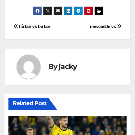
Điều
hà lan vs ba lan
newcastle vs
hướng
bài
viết
By
jacky
Related Post