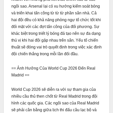
ngôi sao. Arsenal lại có xu hướng kiểm soát bóng
và triển khai tấn công từ từ từ phần sân nhà. Cả
hai đội đều có khả năng phòng ngự tổ chức tốt khi
đối mặt với các đợt tấn công của đối phương. Sự
khác biệt trong triết lý bóng đá tạo nên sự đa dạng
thú vị khi hai đội gặp nhau trên sân. Yếu tố chiến
thuật sẽ đóng vai trò quyết định trong việc xác định
đội chiến thắng trong mỗi lần đối đầu.
== Ảnh Hưởng Của World Cup 2026 Đến Real
Madrid ==
World Cup 2026 sẽ diễn ra với sự tham gia của
nhiều cầu thủ then chốt từ Real Madrid trong đội
hình các quốc gia. Các ngôi sao của Real Madrid
sẽ phải cân bằng giữa lịch thi đấu câu lạc bộ và