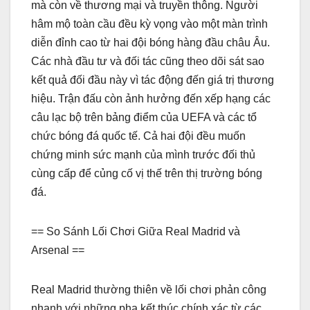
mà còn về thương mại và truyền thông. Người
hâm mộ toàn cầu đều kỳ vọng vào một màn trình
diễn đỉnh cao từ hai đội bóng hàng đầu châu Âu.
Các nhà đầu tư và đối tác cũng theo dõi sát sao
kết quả đối đầu này vì tác động đến giá trị thương
hiệu. Trận đấu còn ảnh hưởng đến xếp hạng các
câu lạc bộ trên bảng điểm của UEFA và các tổ
chức bóng đá quốc tế. Cả hai đội đều muốn
chứng minh sức mạnh của mình trước đối thủ
cùng cấp để củng cố vị thế trên thị trường bóng
đá.
== So Sánh Lối Chơi Giữa Real Madrid và
Arsenal ==
Real Madrid thường thiên về lối chơi phản công
nhanh với những pha kết thúc chính xác từ các