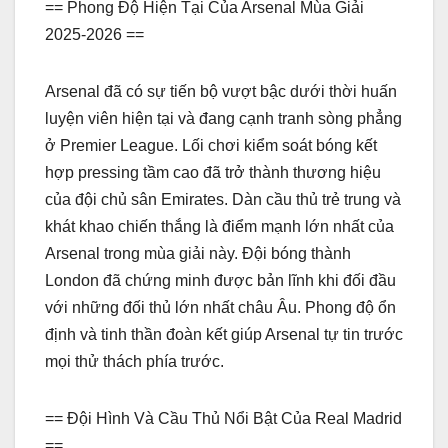
== Phong Độ Hiện Tại Của Arsenal Mùa Giải
2025-2026 ==
Arsenal đã có sự tiến bộ vượt bậc dưới thời huấn
luyện viên hiện tại và đang cạnh tranh sòng phẳng
ở Premier League. Lối chơi kiểm soát bóng kết
hợp pressing tầm cao đã trở thành thương hiệu
của đội chủ sân Emirates. Dàn cầu thủ trẻ trung và
khát khao chiến thắng là điểm mạnh lớn nhất của
Arsenal trong mùa giải này. Đội bóng thành
London đã chứng minh được bản lĩnh khi đối đầu
với những đối thủ lớn nhất châu Âu. Phong độ ổn
định và tinh thần đoàn kết giúp Arsenal tự tin trước
mọi thử thách phía trước.
== Đội Hình Và Cầu Thủ Nổi Bật Của Real Madrid
==