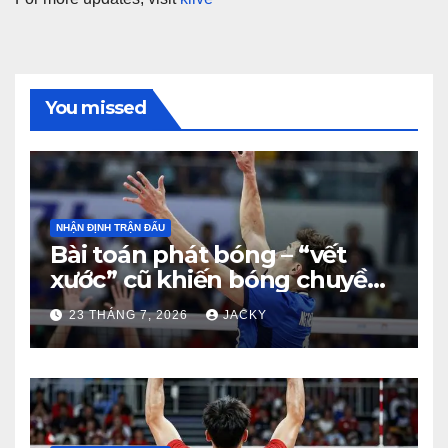
You missed
NHẬN ĐỊNH TRẬN ĐẤU
Bài toán phát bóng – “vết
xước” cũ khiến bóng chuyền
nam Việt Nam trả giá đắt
23 THÁNG 7, 2026
JACKY
trước Thái Lan