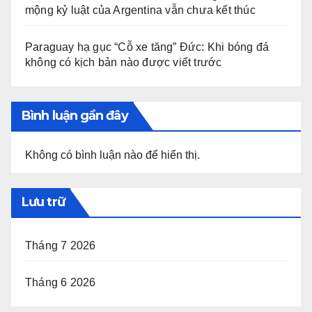
mộng kỷ luật của Argentina vẫn chưa kết thúc
Paraguay hạ gục “Cỗ xe tăng” Đức: Khi bóng đá
không có kịch bản nào được viết trước
Bình luận gần đây
Không có bình luận nào để hiển thị.
Lưu trữ
Tháng 7 2026
Tháng 6 2026