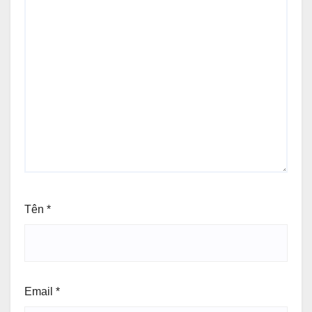
Tên
*
Email
*