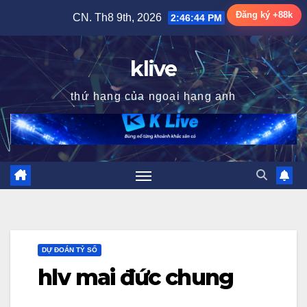
Skip
Đăng ký +88k
CN. Th8 9th, 2026
2:46:45 PM
to
content
klive
thứ hạng của ngoại hạng anh
DỰ ĐOÁN TỶ SỐ
hlv mai đức chung