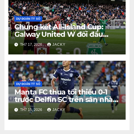
DỰ ĐOÁN TỶ SỐ
Chung kết All-Island Cup:
Galway United W đối đầu
Shelbourne W
TH7 17, 2026
JACKY
DỰ ĐOÁN TỶ SỐ
Manta FC thua tối thiểu 0-1
trước Delfin SC trên sân nhà
Estadio Jocay
TH7 15, 2026
JACKY