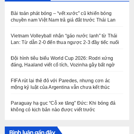
Bài toán phát bóng – “vết xước” cũ khiến bóng
chuyền nam Việt Nam trả giá đắt trước Thái Lan
Vietnam Volleyball nhận “gáo nước lạnh” từ Thái
Lan: Từ dẫn 2-0 đến thua ngược 2-3 đầy tiếc nuối
Đội hình tiêu biểu World Cup 2026: Rodri xứng
đáng, Haaland viết cổ tích, Vozinha gây bất ngờ
FIFA rút lại thẻ đỏ với Paredes, nhưng cơn ác
mộng kỷ luật của Argentina vẫn chưa kết thúc
Paraguay hạ gục “Cỗ xe tăng” Đức: Khi bóng đá
không có kịch bản nào được viết trước
Bình luận gần đây