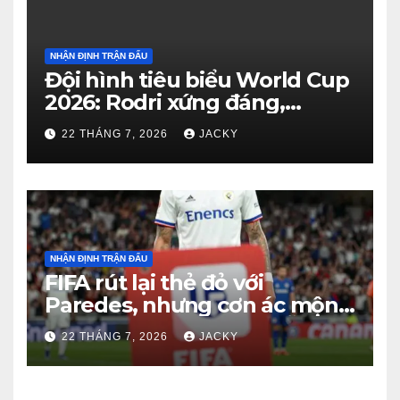
NHẬN ĐỊNH TRẬN ĐẤU
Đội hình tiêu biểu World Cup
2026: Rodri xứng đáng,
Haaland viết cổ tích, Vozinha
22 THÁNG 7, 2026
JACKY
gây bất ngờ
NHẬN ĐỊNH TRẬN ĐẤU
FIFA rút lại thẻ đỏ với
Paredes, nhưng cơn ác mộng
kỷ luật của Argentina vẫn
22 THÁNG 7, 2026
JACKY
chưa kết thúc