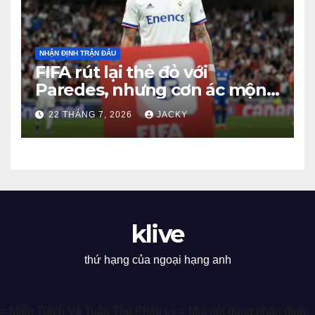
NHẬN ĐỊNH TRẬN ĐẤU
FIFA rút lại thẻ đỏ với
Paredes, nhưng cơn ác mộng
kỷ luật của Argentina vẫn
22 THÁNG 7, 2026
JACKY
chưa kết thúc
klive
thứ hạng của ngoại hạng anh
= Miễn Trách Và Tuân Thủ Pháp Lý = Mọi nội dung nhận định,