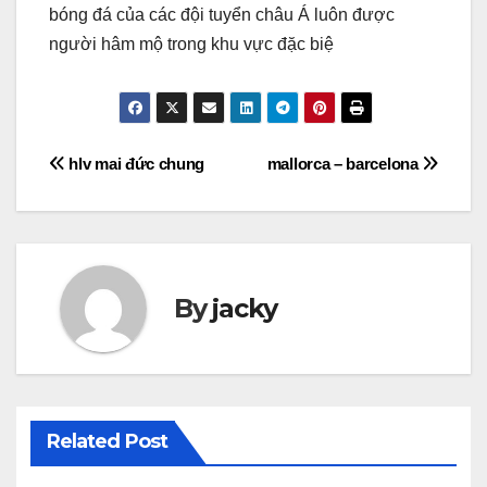
bóng đá của các đội tuyển châu Á luôn được
người hâm mộ trong khu vực đặc biệ
Điều
hlv mai đức chung
mallorca – barcelona
hướng
bài
viết
By
jacky
Related Post