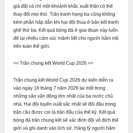
giá đắt và chỉ một khoảnh khắc xuất thần có thể
thay đổi mọi thứ. Trận tranh hạng ba cũng không
kém phần hấp dẫn khi hai đội thua ở bán kết tranh
ghế thứ ba. Kết quả bóng đá ở giai đoạn này luôn
để lại nhiều cảm xúc mãnh liệt cho người hâm mộ
trên toàn thế giới.
== Trận chung kết World Cup 2026 ==
Trận chung kết World Cup 2026 dự kiến diễn ra
vào ngày 18 tháng 7 năm 2026 tại một trong
những sân vận động lớn nhất của ba nước chủ
nhà. Hai đội tuyển xuất sắc nhất sẽ đối đầu trong
trận cầu được coi là trận đấu của thế kỷ. Kết quả
bóng đá trận chung kết sẽ xác định đội vô địch thế
giới và ghi danh vào lịch sử. Hàng tỷ người hâm