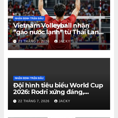
NHẬN ĐỊNH TRẬN ĐẤU
Vietnam Volleyball nhận
“gáo nước lạnh” từ Thái Lan:
Từ dẫn 2-0 đến thua ngược 2-
23 THÁNG 7, 2026
JACKY
3 đầy tiếc nuối
NHẬN ĐỊNH TRẬN ĐẤU
Đội hình tiêu biểu World Cup
2026: Rodri xứng đáng,
Haaland viết cổ tích, Vozinha
22 THÁNG 7, 2026
JACKY
gây bất ngờ