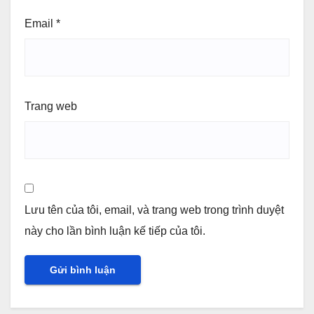
Email
*
Trang web
Lưu tên của tôi, email, và trang web trong trình duyệt
này cho lần bình luận kế tiếp của tôi.