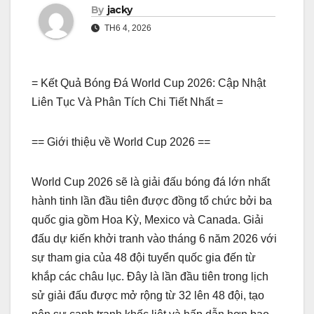
By
jacky
TH6 4, 2026
= Kết Quả Bóng Đá World Cup 2026: Cập Nhật
Liên Tục Và Phân Tích Chi Tiết Nhất =
== Giới thiệu về World Cup 2026 ==
World Cup 2026 sẽ là giải đấu bóng đá lớn nhất
hành tinh lần đầu tiên được đồng tổ chức bởi ba
quốc gia gồm Hoa Kỳ, Mexico và Canada. Giải
đấu dự kiến khởi tranh vào tháng 6 năm 2026 với
sự tham gia của 48 đội tuyển quốc gia đến từ
khắp các châu lục. Đây là lần đầu tiên trong lịch
sử giải đấu được mở rộng từ 32 lên 48 đội, tạo