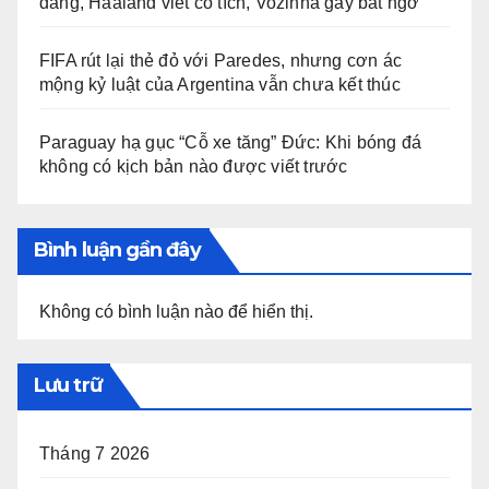
đáng, Haaland viết cổ tích, Vozinha gây bất ngờ
FIFA rút lại thẻ đỏ với Paredes, nhưng cơn ác
mộng kỷ luật của Argentina vẫn chưa kết thúc
Paraguay hạ gục “Cỗ xe tăng” Đức: Khi bóng đá
không có kịch bản nào được viết trước
Bình luận gần đây
Không có bình luận nào để hiển thị.
Lưu trữ
Tháng 7 2026