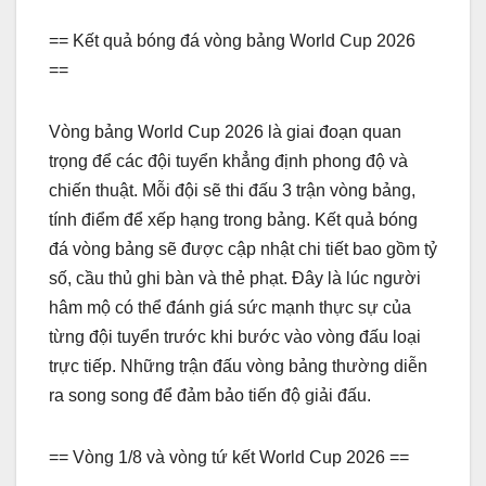
== Kết quả bóng đá vòng bảng World Cup 2026
==
Vòng bảng World Cup 2026 là giai đoạn quan
trọng để các đội tuyển khẳng định phong độ và
chiến thuật. Mỗi đội sẽ thi đấu 3 trận vòng bảng,
tính điểm để xếp hạng trong bảng. Kết quả bóng
đá vòng bảng sẽ được cập nhật chi tiết bao gồm tỷ
số, cầu thủ ghi bàn và thẻ phạt. Đây là lúc người
hâm mộ có thể đánh giá sức mạnh thực sự của
từng đội tuyển trước khi bước vào vòng đấu loại
trực tiếp. Những trận đấu vòng bảng thường diễn
ra song song để đảm bảo tiến độ giải đấu.
== Vòng 1/8 và vòng tứ kết World Cup 2026 ==