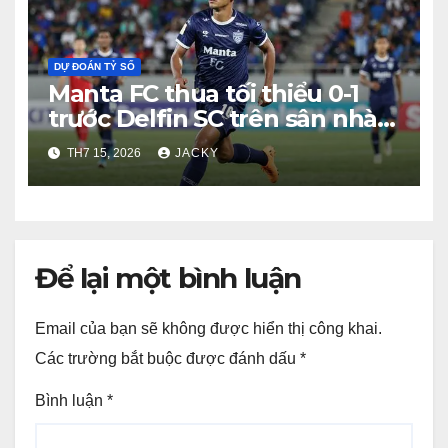
DỰ ĐOÁN TỶ SỐ
Manta FC thua tối thiểu 0-1
trước Delfin SC trên sân nhà
Estadio Jocay
TH7 15, 2026
JACKY
Để lại một bình luận
Email của bạn sẽ không được hiển thị công khai.
Các trường bắt buộc được đánh dấu
*
Bình luận
*