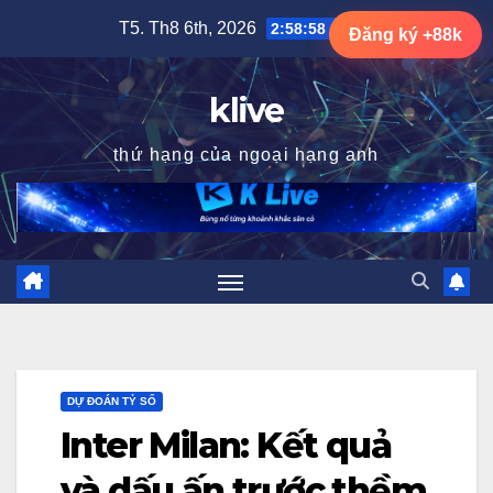
Skip
T5. Th8 6th, 2026
2:59:00 AM
Đăng ký +88k
to
content
klive
thứ hạng của ngoại hạng anh
DỰ ĐOÁN TỶ SỐ
Inter Milan: Kết quả
và dấu ấn trước thềm