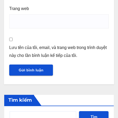
Trang web
Lưu tên của tôi, email, và trang web trong trình duyệt
này cho lần bình luận kế tiếp của tôi.
Tìm kiếm
Tìm