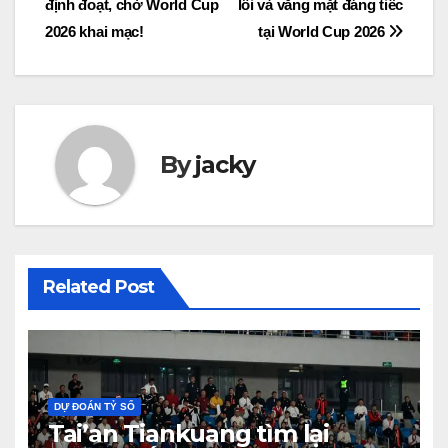
định đoạt, chờ World Cup
lối và vắng mặt đáng tiếc
hướng
2026 khai mạc!
tại World Cup 2026
bài
viết
By
jacky
Related Post
DỰ ĐOÁN TỶ SỐ
Tai’an Tiankuang tìm lại