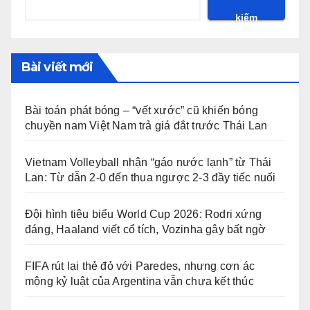
kiếm
Bài viết mới
Bài toán phát bóng – “vết xước” cũ khiến bóng
chuyền nam Việt Nam trả giá đắt trước Thái Lan
Vietnam Volleyball nhận “gáo nước lạnh” từ Thái
Lan: Từ dẫn 2-0 đến thua ngược 2-3 đầy tiếc nuối
Đội hình tiêu biểu World Cup 2026: Rodri xứng
đáng, Haaland viết cổ tích, Vozinha gây bất ngờ
FIFA rút lại thẻ đỏ với Paredes, nhưng cơn ác
mộng kỷ luật của Argentina vẫn chưa kết thúc