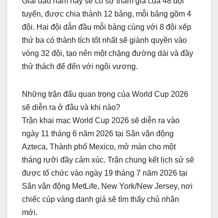
Giải đấu năm nay sẽ có sự tham gia của 48 đội
tuyển, được chia thành 12 bảng, mỗi bảng gồm 4
đội. Hai đội dẫn đầu mỗi bảng cùng với 8 đội xếp
thứ ba có thành tích tốt nhất sẽ giành quyền vào
vòng 32 đội, tạo nên một chặng đường dài và đầy
thử thách để đến với ngôi vương.
Những trận đấu quan trọng của World Cup 2026
sẽ diễn ra ở đâu và khi nào?
Trận khai mạc World Cup 2026 sẽ diễn ra vào
ngày 11 tháng 6 năm 2026 tại Sân vận động
Azteca, Thành phố Mexico, mở màn cho một
tháng rưỡi đầy cảm xúc. Trận chung kết lịch sử sẽ
được tổ chức vào ngày 19 tháng 7 năm 2026 tại
Sân vận động MetLife, New York/New Jersey, nơi
chiếc cúp vàng danh giá sẽ tìm thấy chủ nhân
mới.