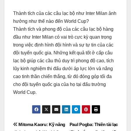
Thành tích của các câu lạc bộ như Inter Milan ảnh
hưởng như thế nào đến World Cup?
Thành tích và phong độ của các câu lạc bộ hàng
đầu như Inter Milan có vai trò cực kỳ quan trọng
trong việc định hình đội hình và sự tự tin của các
đội tuyển quốc gia. Những kết quả tốt ở cấp câu
lạc bộ giúp các cầu thủ duy trì phong độ cao, tích
lũy kinh nghiệm thi đấu dưới áp lực lớn và nâng
cao tinh thần chiến thắng, từ đó đóng góp tối đa
cho đội tuyển quốc gia của họ tại đấu trường
World Cup.
Điều
Mitoma Kaoru: Kỹ năng
Paul Pogba: Thiên tài lạc