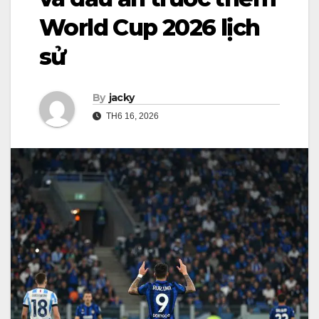
World Cup 2026 lịch
sử
By
jacky
TH6 16, 2026