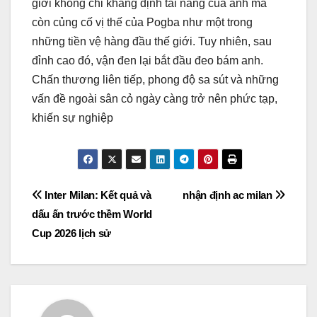
giới không chỉ khẳng định tài năng của anh mà
còn củng cố vị thế của Pogba như một trong
những tiền vệ hàng đầu thế giới. Tuy nhiên, sau
đỉnh cao đó, vận đen lại bắt đầu đeo bám anh.
Chấn thương liên tiếp, phong độ sa sút và những
vấn đề ngoài sân cỏ ngày càng trở nên phức tạp,
khiến sự nghiệp
Điều
Inter Milan: Kết quả và
nhận định ac milan
dấu ấn trước thềm World
hướng
Cup 2026 lịch sử
bài
viết