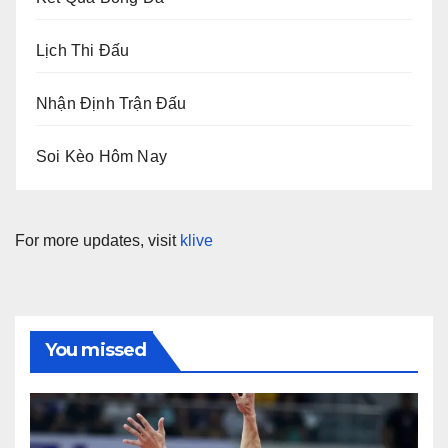
Lịch Thi Đấu
Nhận Định Trận Đấu
Soi Kèo Hôm Nay
For more updates, visit
klive
You missed