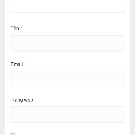
Tên
*
Email
*
Trang web