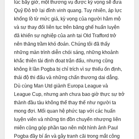
lúc bấy giờ, một thương vụ được kỳ vọng sẽ đưa
Quỷ Đỏ trở lại đỉnh vinh quang. Tuy nhiên, áp lực
khổng lồ từ mức giá, kỳ vọng của người hâm mộ
và sự thay đổi liên tục trên băng ghế huấn luyện
đã khiến sự nghiệp của anh tại Old Trafford trở
nên thăng trầm khó đoán. Chúng tôi đã thấy
những màn trình diễn chói sáng, những khoảnh
khắc thiên tài định đoạt trận đấu, nhưng cũng
không ít lần Pogba bị chỉ trích vì sự thiếu ổn định,
thái độ thi đấu và những chấn thương dai dẳng.
Dù cùng Man Utd giành Europa League và
League Cup, nhưng anh chưa bao giờ thực sự trở
thành đầu tàu không thể thay thế như người ta
mong đợi. Mối quan hệ phức tạp với các huấn
luyện viên và những tin đồn chuyển nhượng liên
miên cũng góp phần tạo nên một hình ảnh Paul
Pogba đầy bí ẩn và gây tranh cãi trong mắt công