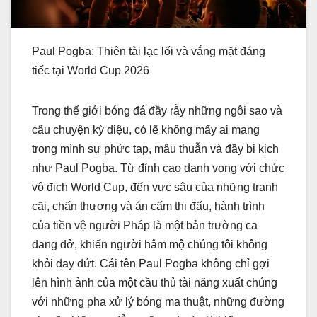
Paul Pogba: Thiên tài lạc lối và vắng mặt đáng
tiếc tại World Cup 2026
Trong thế giới bóng đá đầy rẫy những ngôi sao và
câu chuyện kỳ diệu, có lẽ không mấy ai mang
trong mình sự phức tạp, mâu thuẫn và đầy bi kịch
như Paul Pogba. Từ đỉnh cao danh vọng với chức
vô địch World Cup, đến vực sâu của những tranh
cãi, chấn thương và án cấm thi đấu, hành trình
của tiền vệ người Pháp là một bản trường ca
dang dở, khiến người hâm mộ chúng tôi không
khỏi day dứt. Cái tên Paul Pogba không chỉ gợi
lên hình ảnh của một cầu thủ tài năng xuất chúng
với những pha xử lý bóng ma thuật, những đường