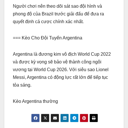
Người chơi nên theo dõi sát sao đội hình và
phong độ của Brazil trước giải đấu để đưa ra
quyết định cá cược chính xác nhất.
=== Kèo Cho Đội Tuyển Argentina
Argentina là đương kim vô địch World Cup 2022
và được kỳ vọng sẽ bảo vệ thành công ngôi
vương tại World Cup 2026. Với siêu sao Lionel
Messi, Argentina có động lực rất lớn để tiếp tục
tỏa sáng.
Kèo Argentina thường