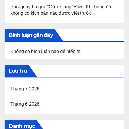
Paraguay hạ gục “Cỗ xe tăng” Đức: Khi bóng đá
không có kịch bản nào được viết trước
Bình luận gần đây
Không có bình luận nào để hiển thị.
Lưu trữ
Tháng 7 2026
Tháng 6 2026
Danh mục