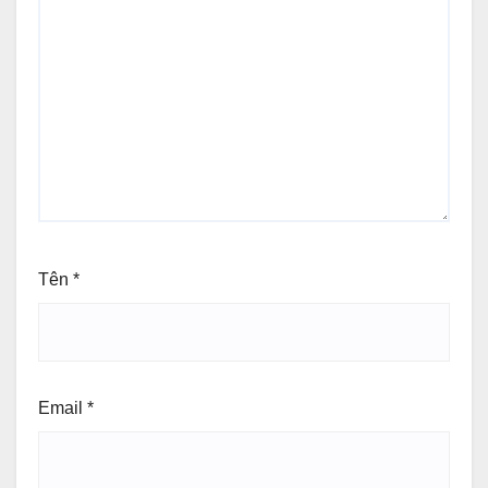
Tên
*
Email
*