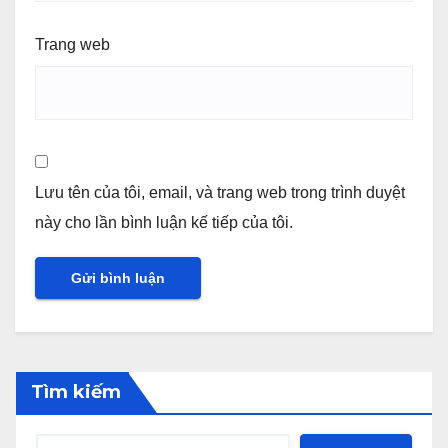
Trang web
Lưu tên của tôi, email, và trang web trong trình duyệt
này cho lần bình luận kế tiếp của tôi.
Tìm kiếm