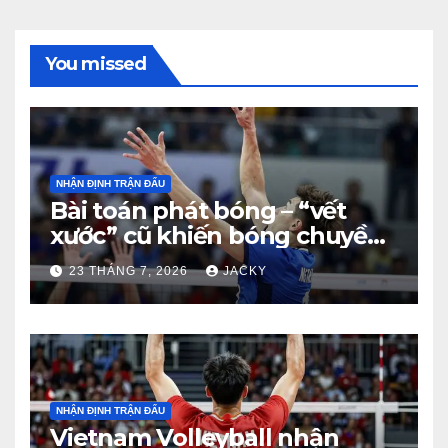
You missed
NHẬN ĐỊNH TRẬN ĐẤU
Bài toán phát bóng – “vết
xước” cũ khiến bóng chuyền
nam Việt Nam trả giá đắt
23 THÁNG 7, 2026
JACKY
trước Thái Lan
NHẬN ĐỊNH TRẬN ĐẤU
Vietnam Volleyball nhận