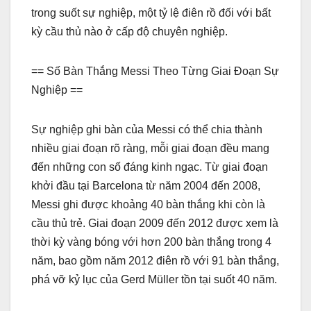
trong suốt sự nghiệp, một tỷ lệ điên rồ đối với bất
kỳ cầu thủ nào ở cấp độ chuyên nghiệp.
== Số Bàn Thắng Messi Theo Từng Giai Đoạn Sự
Nghiệp ==
Sự nghiệp ghi bàn của Messi có thể chia thành
nhiều giai đoạn rõ ràng, mỗi giai đoạn đều mang
đến những con số đáng kinh ngạc. Từ giai đoạn
khởi đầu tại Barcelona từ năm 2004 đến 2008,
Messi ghi được khoảng 40 bàn thắng khi còn là
cầu thủ trẻ. Giai đoạn 2009 đến 2012 được xem là
thời kỳ vàng bóng với hơn 200 bàn thắng trong 4
năm, bao gồm năm 2012 điên rồ với 91 bàn thắng,
phá vỡ kỷ lục của Gerd Müller tồn tại suốt 40 năm.