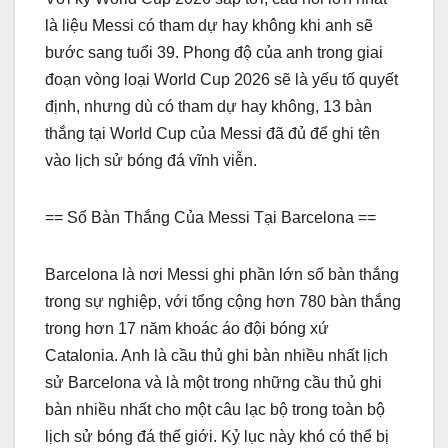
là liệu Messi có tham dự hay không khi anh sẽ
bước sang tuổi 39. Phong độ của anh trong giai
đoạn vòng loại World Cup 2026 sẽ là yếu tố quyết
định, nhưng dù có tham dự hay không, 13 bàn
thắng tại World Cup của Messi đã đủ để ghi tên
vào lịch sử bóng đá vĩnh viễn.
== Số Bàn Thắng Của Messi Tại Barcelona ==
Barcelona là nơi Messi ghi phần lớn số bàn thắng
trong sự nghiệp, với tổng cộng hơn 780 bàn thắng
trong hơn 17 năm khoác áo đội bóng xứ
Catalonia. Anh là cầu thủ ghi bàn nhiều nhất lịch
sử Barcelona và là một trong những cầu thủ ghi
bàn nhiều nhất cho một câu lạc bộ trong toàn bộ
lịch sử bóng đá thế giới. Kỷ lục này khó có thể bị