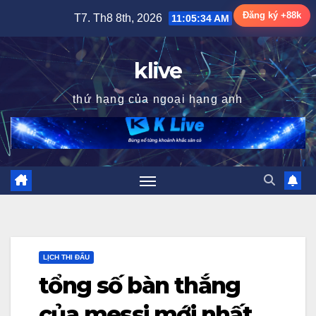
Skip
Đăng ký +88k
T7. Th8 8th, 2026
11:05:35 AM
to
content
klive
thứ hạng của ngoại hạng anh
LỊCH THI ĐẤU
tổng số bàn thắng
của messi mới nhất