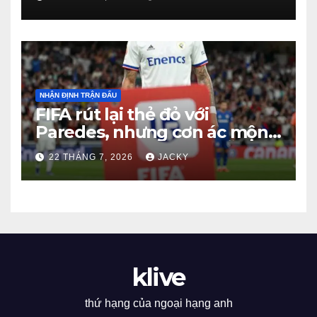
gây bất ngờ
NHẬN ĐỊNH TRẬN ĐẤU
FIFA rút lại thẻ đỏ với
Paredes, nhưng cơn ác mộng
kỷ luật của Argentina vẫn
22 THÁNG 7, 2026
JACKY
chưa kết thúc
klive
thứ hạng của ngoại hạng anh