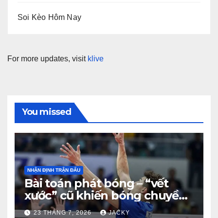
Soi Kèo Hôm Nay
For more updates, visit
klive
You missed
NHẬN ĐỊNH TRẬN ĐẤU
Bài toán phát bóng – “vết
xước” cũ khiến bóng chuyền
nam Việt Nam trả giá đắt
23 THÁNG 7, 2026
JACKY