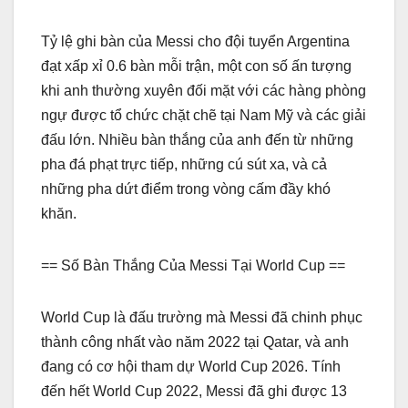
Tỷ lệ ghi bàn của Messi cho đội tuyển Argentina
đạt xấp xỉ 0.6 bàn mỗi trận, một con số ấn tượng
khi anh thường xuyên đối mặt với các hàng phòng
ngự được tổ chức chặt chẽ tại Nam Mỹ và các giải
đấu lớn. Nhiều bàn thắng của anh đến từ những
pha đá phạt trực tiếp, những cú sút xa, và cả
những pha dứt điểm trong vòng cấm đầy khó
khăn.
== Số Bàn Thắng Của Messi Tại World Cup ==
World Cup là đấu trường mà Messi đã chinh phục
thành công nhất vào năm 2022 tại Qatar, và anh
đang có cơ hội tham dự World Cup 2026. Tính
đến hết World Cup 2022, Messi đã ghi được 13