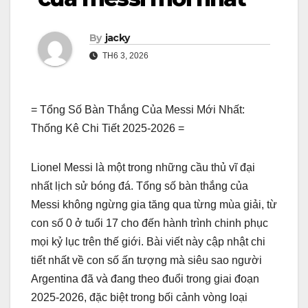
By
jacky
TH6 3, 2026
= Tổng Số Bàn Thắng Của Messi Mới Nhất:
Thống Kê Chi Tiết 2025-2026 =
Lionel Messi là một trong những cầu thủ vĩ đại
nhất lịch sử bóng đá. Tổng số bàn thắng của
Messi không ngừng gia tăng qua từng mùa giải, từ
con số 0 ở tuổi 17 cho đến hành trình chinh phục
mọi kỷ lục trên thế giới. Bài viết này cập nhật chi
tiết nhất về con số ấn tượng mà siêu sao người
Argentina đã và đang theo đuổi trong giai đoạn
2025-2026, đặc biệt trong bối cảnh vòng loại