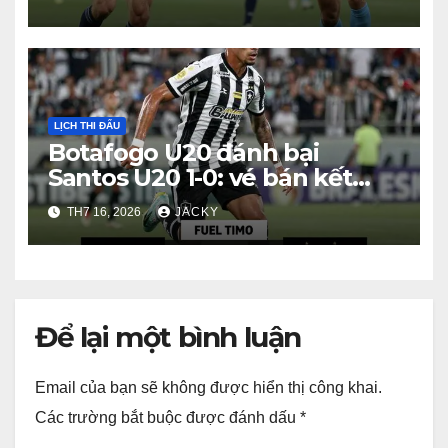
LỊCH THI ĐẤU
Botafogo U20 đánh bại
Santos U20 1-0: vé bán kết
Brasileiro U20 A sau trận tứ
TH7 16, 2026
JACKY
kết nghẹt thở
Để lại một bình luận
Email của bạn sẽ không được hiển thị công khai.
Các trường bắt buộc được đánh dấu
*