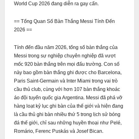
World Cup 2026 đang diễn ra gay cấn.
== Tổng Quan Số Bàn Thắng Messi Tính Đến
2026 ==
Tính đến đầu năm 2026, tổng số bàn thắng của
Messi trong sự nghiệp chuyên nghiệp đã vượt
mốc 920 bàn thắng trên mọi đấu trường. Con số
này bao gồm bàn thắng ghi được cho Barcelona,
Paris Saint-Germain và Inter Miami trong vai trò
cầu thủ club, cùng với hơn 107 bàn thắng khoác
áo đội tuyển quốc gia Argentina. Messi đã phá vỡ
hàng loạt kỷ lục ghi bàn của thế giới và hiện đang
là cầu thủ ghi bàn nhiều thứ 5 trong lịch sử bóng
đá thế giới, chỉ sau những huyền thoại như Pelé,
Romário, Ferenc Puskás và Josef Bican.