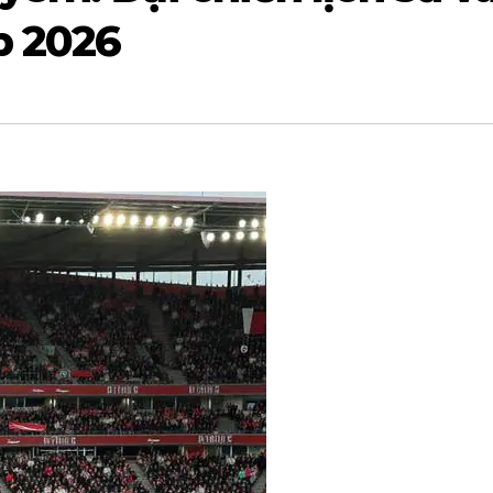
p 2026