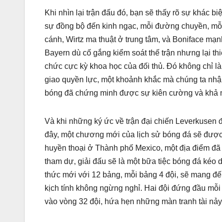
Khi nhìn lại trận đấu đó, bạn sẽ thấy rõ sự khác 
sự đồng bộ đến kinh ngạc, mỗi đường chuyền, mỗi
cánh, Wirtz ma thuật ở trung tâm, và Boniface mạ
Bayern dù cố gắng kiểm soát thế trận nhưng lại th
chức cực kỳ khoa học của đối thủ. Đó không chỉ l
giao quyền lực, một khoảnh khắc mà chúng ta nhận
bóng đã chứng minh được sự kiên cường và khả n
Và khi những ký ức về trận đại chiến Leverkusen đ
đây, một chương mới của lịch sử bóng đá sẽ được
huyền thoại ở Thành phố Mexico, một địa điểm đã
tham dự, giải đấu sẽ là một bữa tiệc bóng đá kéo 
thức mới với 12 bảng, mỗi bảng 4 đội, sẽ mang đế
kịch tính không ngừng nghỉ. Hai đội đứng đầu mỗi 
vào vòng 32 đội, hứa hẹn những màn tranh tài nảy