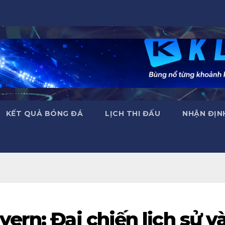
KẾT QUẢ BÓNG ĐÁ
LỊCH THI ĐẤU
NHẬN ĐỊN
ern: Đại chiến lịch sử v