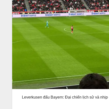
Leverkusen đấu Bayern: Đại chiến lịch sử và nhị