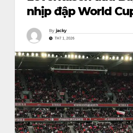
nhịp đập World Cu
By
jacky
TH7 1, 2026