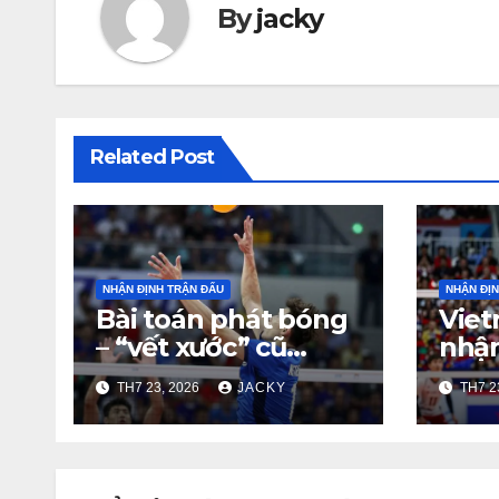
By
jacky
Related Post
NHẬN ĐỊNH TRẬN ĐẤU
NHẬN ĐỊ
Bài toán phát bóng
Viet
– “vết xước” cũ
nhận
khiến bóng chuyền
lạnh
TH7 23, 2026
JACKY
TH7 2
nam Việt Nam trả
Từ d
giá đắt trước Thái
ngượ
Lan
nuối