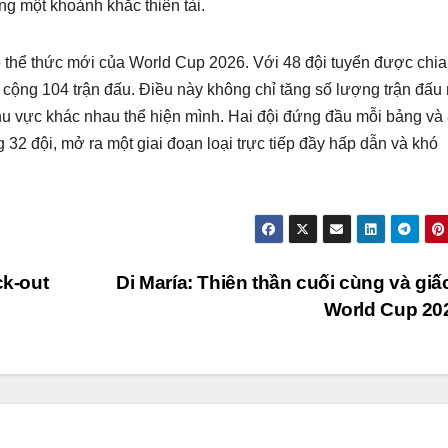
ằng một khoảnh khắc thiên tài.
về thể thức mới của World Cup 2026. Với 48 đội tuyển được chia
g cộng 104 trận đấu. Điều này không chỉ tăng số lượng trận đấu
khu vực khác nhau thể hiện mình. Hai đội đứng đầu mỗi bảng và 
ng 32 đội, mở ra một giai đoạn loại trực tiếp đầy hấp dẫn và khó
k-out
Di María: Thiên thần cuối cùng và gi
World Cup 2