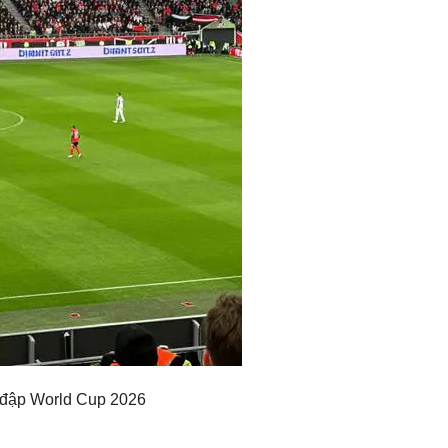
p đập World Cup 2026