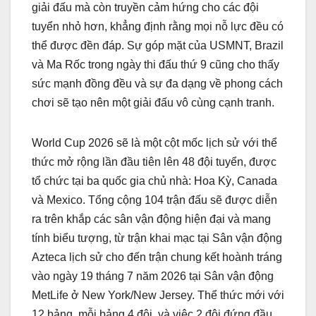
giải đấu mà còn truyền cảm hứng cho các đội
tuyển nhỏ hơn, khẳng định rằng mọi nỗ lực đều có
thể được đền đáp. Sự góp mặt của USMNT, Brazil
và Ma Rốc trong ngày thi đấu thứ 9 cũng cho thấy
sức mạnh đồng đều và sự đa dạng về phong cách
chơi sẽ tạo nên một giải đấu vô cùng cạnh tranh.
World Cup 2026 sẽ là một cột mốc lịch sử với thể
thức mở rộng lần đầu tiên lên 48 đội tuyển, được
tổ chức tại ba quốc gia chủ nhà: Hoa Kỳ, Canada
và Mexico. Tổng cộng 104 trận đấu sẽ được diễn
ra trên khắp các sân vận động hiện đại và mang
tính biểu tượng, từ trận khai mạc tại Sân vận động
Azteca lịch sử cho đến trận chung kết hoành tráng
vào ngày 19 tháng 7 năm 2026 tại Sân vận động
MetLife ở New York/New Jersey. Thể thức mới với
12 bảng, mỗi bảng 4 đội, và việc 2 đội đứng đầu