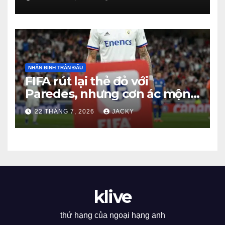
gây bất ngờ
NHẬN ĐỊNH TRẬN ĐẤU
FIFA rút lại thẻ đỏ với
Paredes, nhưng cơn ác mộng
kỷ luật của Argentina vẫn
22 THÁNG 7, 2026
JACKY
chưa kết thúc
klive
thứ hạng của ngoại hạng anh