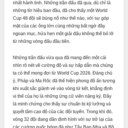
nhất hành tinh. Những trận đấu đã qua, dù chỉ là
những tín hiệu ban đầu, đã cho thấy một World
Cup 48 đội sẽ bùng nổ như thế nào, với sự góp
mặt của các ông lớn cùng những bất ngờ đầy
ngoạn mục, hứa hẹn một giải đấu không thể bỏ lỡ
từ những vòng đấu đầu tiên.
Những trận đấu vừa qua đã mang đến một cái
nhìn rõ nét về cường độ và sự hấp dẫn mà chúng
ta có thể mong đợi từ World Cup 2026. Đáng chú
ý, Pháp và Ma Rốc đã thể hiện phong độ ấn tượng
khi xuất sắc giành vé vào vòng tứ kết, khẳng định
vị thế của họ là những ứng cử viên nặng ký. Đây
là minh chứng cho thấy sự chuẩn bị kỹ lưỡng và
quyết tâm cao độ của các đội tuyển. Trong khi đó,
vòng 32 đội đang dần định hình với sự trở lại của
các cường quốc bóng đá như Tây Ban Nha và Bồ