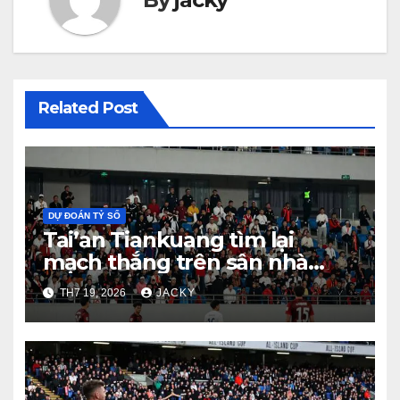
Related Post
DỰ ĐOÁN TỶ SỐ
Tai’an Tiankuang tìm lại
mạch thắng trên sân nhà
Taishan
TH7 19, 2026
JACKY