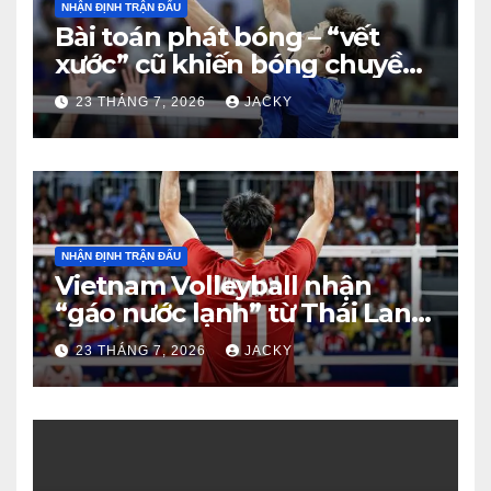
NHẬN ĐỊNH TRẬN ĐẤU
Bài toán phát bóng – “vết
xước” cũ khiến bóng chuyền
nam Việt Nam trả giá đắt
23 THÁNG 7, 2026
JACKY
trước Thái Lan
NHẬN ĐỊNH TRẬN ĐẤU
Vietnam Volleyball nhận
“gáo nước lạnh” từ Thái Lan:
Từ dẫn 2-0 đến thua ngược 2-
23 THÁNG 7, 2026
JACKY
3 đầy tiếc nuối