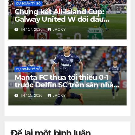
DỰ ĐOÁN TỶ SỐ
Chung kết All-Island Cup:
Galway United W đối đầu
Shelbourne W
TH7 17, 2026
JACKY
DỰ ĐOÁN TỶ SỐ
Manta FC thua tối thiểu 0-1
trước Delfin SC trên sân nhà
Estadio Jocay
TH7 15, 2026
JACKY
Để lại một bình luận