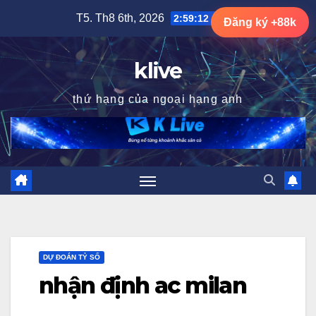
Skip
T5. Th8 6th, 2026
2:59:13 AM
Đăng ký +88k
to
content
klive
thứ hạng của ngoại hạng anh
DỰ ĐOÁN TỶ SỐ
nhận định ac milan