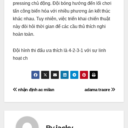
pressing chủ động. Đội bóng hướng đến lối chơi
tấn công biến hóa với nhiều phương án kết thúc
khác nhau. Tuy nhiên, việc triển khai chiến thuật
này đòi hỏi thời gian để các cầu thủ thích nghi
hoàn toàn.
Đội hình thi đấu ưa thích là 4-2-3-1 với sự linh
hoạt ch
Điều
nhận định ac milan
adama traore
hướng
bài
viết
By
jacky