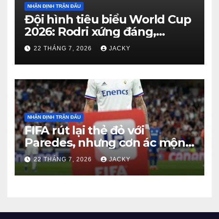
NHẬN ĐỊNH TRẬN ĐẤU
Đội hình tiêu biểu World Cup
2026: Rodri xứng đáng,
Haaland viết cổ tích, Vozinha
22 THÁNG 7, 2026
JACKY
gây bất ngờ
NHẬN ĐỊNH TRẬN ĐẤU
FIFA rút lại thẻ đỏ với
Paredes, nhưng cơn ác mộng
kỷ luật của Argentina vẫn
22 THÁNG 7, 2026
JACKY
chưa kết thúc