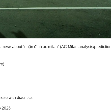
amese about “nhận định ac milan” (AC Milan analysis/prediction
re)
mese with diacritics
p 2026