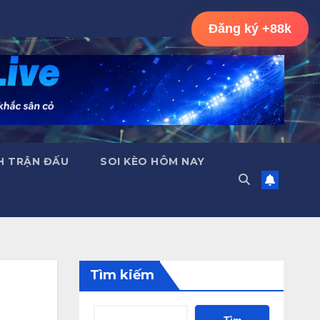
Đăng ký +88k
H TRẬN ĐẤU
SOI KÈO HÔM NAY
Tìm kiếm
Tìm