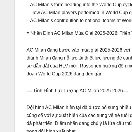
– AC Milan’s form heading into the World Cup cycl
– How AC Milan players performed in World Cup qu
– AC Milan’s contribution to national teams at Wo
= Nhận Định AC Milan Mùa Giải 2025-2026: Triển
AC Milan đang bước vào mùa giải 2025-2026 với n
thành Milan đang nỗ lực tái thiết lực lượng để cạ
sự dẫn dắt của HLV mới, Rossoneri hướng đến mục ti
đoạn World Cup 2026 đang đến gần.
== Tình Hình Lực Lượng AC Milan 2025-2026==
Đội hình AC Milan hiện tại đã được bổ sung nhiề
củng cố với sự xuất hiện của các trung vệ trẻ tuổ
đà phát triển. Điểm nhấn đáng chú ý là lứa cầu thủ
trong đội hình xuất phát.