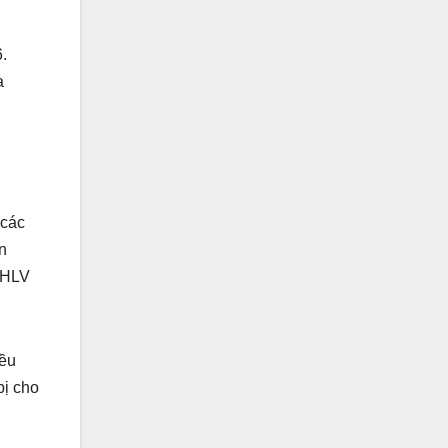
.
a
 các
én
ò HLV
iều
bị cho