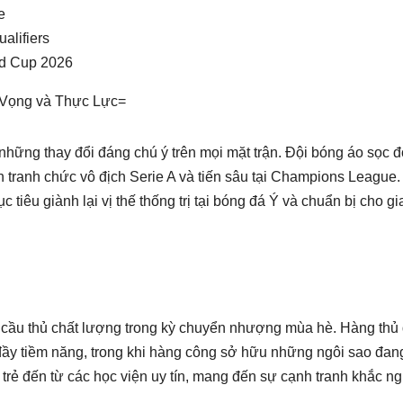
e
alifiers
rld Cup 2026
 Vọng và Thực Lực=
hững thay đổi đáng chú ý trên mọi mặt trận. Đội bóng áo sọc 
nh tranh chức vô địch Serie A và tiến sâu tại Champions League
êu giành lại vị thế thống trị tại bóng đá Ý và chuẩn bị cho gi
u cầu thủ chất lượng trong kỳ chuyển nhượng mùa hè. Hàng th
i đầy tiềm năng, trong khi hàng công sở hữu những ngôi sao đan
 trẻ đến từ các học viện uy tín, mang đến sự cạnh tranh khắc ng