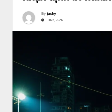
By
jacky
TH6 5, 2026