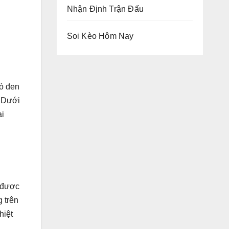
Nhận Định Trận Đấu
Soi Kèo Hôm Nay
đỏ đen
. Dưới
ai
ủ được
g trên
hiệt