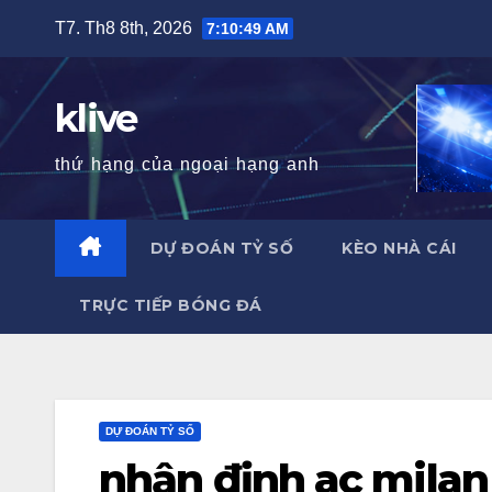
Skip
T7. Th8 8th, 2026
7:10:50 AM
to
content
klive
thứ hạng của ngoại hạng anh
DỰ ĐOÁN TỶ SỐ
KÈO NHÀ CÁI
TRỰC TIẾP BÓNG ĐÁ
DỰ ĐOÁN TỶ SỐ
nhận định ac milan