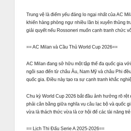
Trung vệ là điểm yếu đáng lo ngại nhất của AC Mil
khiến hàng phòng ngự nhiều lần bị xuyên thủng t
giải quyết nếu Rossoneri muốn cạnh tranh chức vô
== AC Milan và Cầu Thủ World Cup 2026==
AC Milan đang sở hữu một tập thể đa quốc gia với 
ngôi sao đến từ châu Âu, Nam Mỹ và châu Phi đều đ
quốc gia. Điều này tạo ra sự cạnh tranh khắc nghiệ
Chu kỳ World Cup 2026 bắt đầu ảnh hưởng rõ rệt đế
phải cân bằng giữa nghĩa vụ câu lạc bộ và quốc gia
vừa là thách thức vừa là cơ hội để các tài năng tr
== Lịch Thi Đấu Serie A 2025-2026==