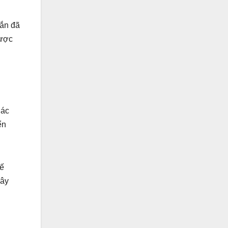
hắn đã
được
Các
ển
tế
Đây