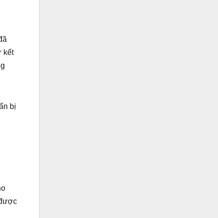
đã
 kết
ng
ẩn bị
ho
 được