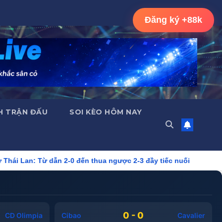
Đăng ký +88k
H TRẬN ĐẤU
SOI KÈO HÔM NAY
2-0 đến thua ngược 2-3 đầy tiếc nuối
Đội hình tiêu biểu Wo
0 - 0
CD Olimpia
Cibao
Cavalier