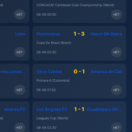
d)
CONCACAF Caribbean Club Championship (World)
08-06 00:00
HẾT
HẾT
1 - 3
Leon
Fluminense
Vasco DA Gama
Copa Do Brasil (Brazil)
08-06 00:30
HẾT
HẾT
0 - 1
Deportes Limache
Once Caldas
America de Cali
Primera A (Colombia)
08-06 01:30
HẾT
HẾT
1 - 1
Alianza FC
Los Angeles FC
Guadalajara Chivas
d)
Leagues Cup (World)
08-06 02:30
HẾT
HẾT