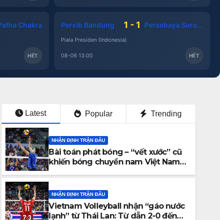
1 - 1
Patha Chakra
Persib Bandung
Persebaya Surabaya
Piala Presiden (Indonesia)
08-06 13:00
HẾT
HẾT
Latest
Popular
Trending
NHẬN ĐỊNH TRẬN ĐẤU
Bài toán phát bóng – “vết xước” cũ
khiến bóng chuyền nam Việt Nam
trả giá đắt trước Thái Lan
NHẬN ĐỊNH TRẬN ĐẤU
Vietnam Volleyball nhận “gáo nước
lạnh” từ Thái Lan: Từ dẫn 2-0 đến