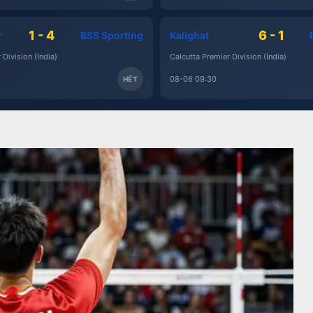
1 - 4
6 - 1
r
BSS Sporting
Kalighat
 Division (India)
Calcutta Premier Division (India)
08-06 09:30
HẾT