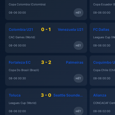
Copa Colombia (Colombia)
Copa Ecuador (
08-06 00:00
08-06 00:00
HẾT
0 - 1
Colombia U21
Venezuela U21
FC Dallas
CAC Games (World)
Leagues Cup (Wo
08-06 00:00
08-06 00:30
HẾT
3 - 2
Fortaleza EC
Palmeiras
Coquimbo U
Copa Do Brasil (Brazil)
Copa Chile (Chil
08-06 00:30
08-06 00:30
HẾT
3 - 0
Toluca
Seattle Sounders
Alianza
Leagues Cup (World)
CONCACAF Centr
08-06 02:00
08-06 02:00
HẾT