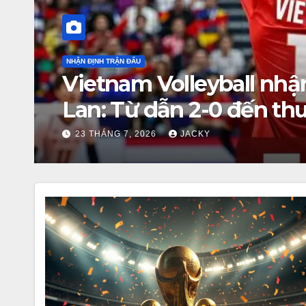
NHẬN ĐỊNH TRẬN ĐẤU
i
Đội hình tiêu biểu Wor
đáng, Haaland viết cổ t
22 THÁNG 7, 2026
JACKY