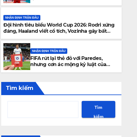
thua ngược 2-3 đầy tiếc nuối
NHẬN ĐỊNH TRẬN ĐẤU
Đội hình tiêu biểu World Cup 2026: Rodri xứng
NHẬN ĐỊNH TRẬN ĐẤU
đáng, Haaland viết cổ tích, Vozinha gây bất
FIFA rút lại thẻ đỏ với Pare
ngờ
mộng kỷ luật của Argentina 
NHẬN ĐỊNH TRẬN ĐẤU
FIFA rút lại thẻ đỏ với Paredes,
22 THÁNG 7, 2026
JACKY
nhưng cơn ác mộng kỷ luật của
Argentina vẫn chưa kết thúc
Tìm kiếm
Tìm
kiếm