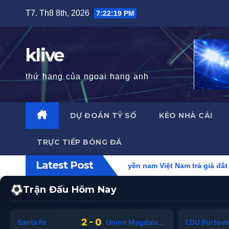
Skip
T7. Th8 8th, 2026
7:22:21 PM
to
content
klive
thứ hạng của ngoại hạng anh
DỰ ĐOÁN TỶ SỐ
KÈO NHÀ CÁI
TRỰC TIẾP BÓNG ĐÁ
Latest Post
ũ khiến bóng chuyền nam Việt Nam trả giá đắt trước Thái Lan
Trận Đấu Hôm Nay
2 - 0
Santa Fe
Union Magdalena
LDU Portovi