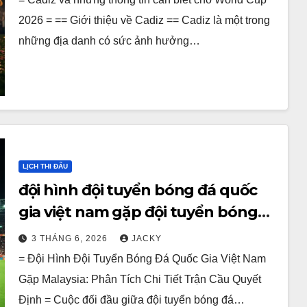
2026 = == Giới thiệu về Cadiz == Cadiz là một trong
những địa danh có sức ảnh hưởng…
LỊCH THI ĐẤU
đội hình đội tuyển bóng đá quốc
gia việt nam gặp đội tuyển bóng
đá quốc gia malaysia
3 THÁNG 6, 2026
JACKY
= Đội Hình Đội Tuyển Bóng Đá Quốc Gia Việt Nam
Gặp Malaysia: Phân Tích Chi Tiết Trận Cầu Quyết
Định = Cuộc đối đầu giữa đội tuyển bóng đá…