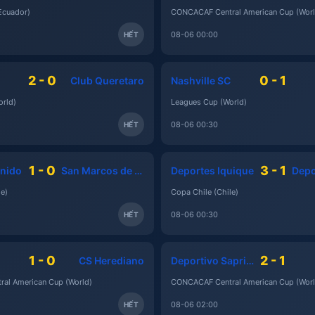
Ecuador)
CONCACAF Central American Cup (Worl
08-06 00:00
HẾT
2 - 0
0 - 1
Club Queretaro
Nashville SC
rld)
Leagues Cup (World)
08-06 00:30
HẾT
1 - 0
3 - 1
nido
San Marcos de Arica
Deportes Iquique
e)
Copa Chile (Chile)
08-06 00:30
HẾT
1 - 0
2 - 1
CS Herediano
Deportivo Saprissa
al American Cup (World)
CONCACAF Central American Cup (Worl
08-06 02:00
HẾT