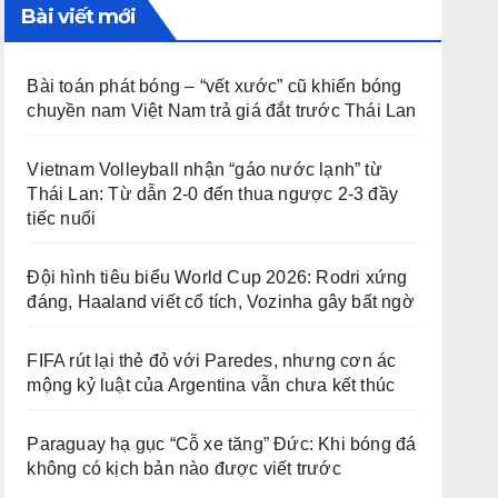
Bài viết mới
Bài toán phát bóng – “vết xước” cũ khiến bóng
chuyền nam Việt Nam trả giá đắt trước Thái Lan
Vietnam Volleyball nhận “gáo nước lạnh” từ
Thái Lan: Từ dẫn 2-0 đến thua ngược 2-3 đầy
tiếc nuối
Đội hình tiêu biểu World Cup 2026: Rodri xứng
đáng, Haaland viết cổ tích, Vozinha gây bất ngờ
FIFA rút lại thẻ đỏ với Paredes, nhưng cơn ác
mộng kỷ luật của Argentina vẫn chưa kết thúc
Paraguay hạ gục “Cỗ xe tăng” Đức: Khi bóng đá
không có kịch bản nào được viết trước