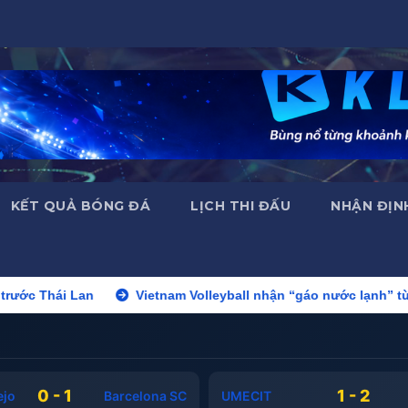
KẾT QUẢ BÓNG ĐÁ
LỊCH THI ĐẤU
NHẬN ĐỊN
Vietnam Volleyball nhận “gáo nước lạnh” từ Thái Lan: Từ dẫn 
0 - 1
1 - 2
ejo
Barcelona SC
UMECIT