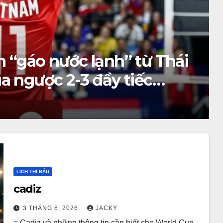
ld Cup 2026: Rodri xứng
ích, Vozinha gây bất ngờ
LỊCH THI ĐẤU
cadiz
3 THÁNG 6, 2026
JACKY
= Cadiz và những thông tin cần biết cho World Cup