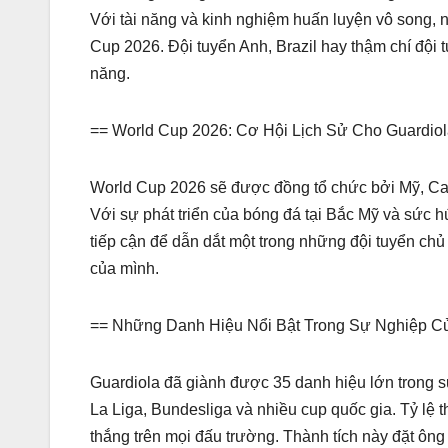
Với tài năng và kinh nghiệm huấn luyện vô song, nh
Cup 2026. Đội tuyển Anh, Brazil hay thậm chí độ
năng.
== World Cup 2026: Cơ Hội Lịch Sử Cho Guardiol
World Cup 2026 sẽ được đồng tổ chức bởi Mỹ, Can
Với sự phát triển của bóng đá tại Bắc Mỹ và sức h
tiếp cận để dẫn dắt một trong những đội tuyển chủ 
của mình.
== Những Danh Hiệu Nổi Bật Trong Sự Nghiệp Củ
Guardiola đã giành được 35 danh hiệu lớn trong
La Liga, Bundesliga và nhiều cup quốc gia. Tỷ lệ 
thắng trên mọi đấu trường. Thành tích này đặt ông