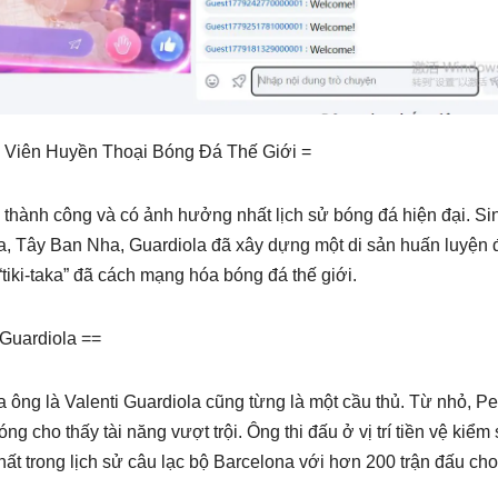
 Viên Huyền Thoại Bóng Đá Thế Giới =
 thành công và có ảnh hưởng nhất lịch sử bóng đá hiện đại. Si
ia, Tây Ban Nha, Guardiola đã xây dựng một di sản huấn luyện
“tiki-taka” đã cách mạng hóa bóng đá thế giới.
Guardiola ==
a ông là Valenti Guardiola cũng từng là một cầu thủ. Từ nhỏ, P
g cho thấy tài năng vượt trội. Ông thi đấu ở vị trí tiền vệ kiểm 
hất trong lịch sử câu lạc bộ Barcelona với hơn 200 trận đấu cho