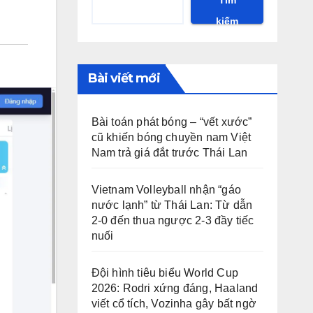
kiếm
Bài viết mới
Bài toán phát bóng – “vết xước”
cũ khiến bóng chuyền nam Việt
Nam trả giá đắt trước Thái Lan
Vietnam Volleyball nhận “gáo
nước lạnh” từ Thái Lan: Từ dẫn
2-0 đến thua ngược 2-3 đầy tiếc
nuối
Đội hình tiêu biểu World Cup
2026: Rodri xứng đáng, Haaland
viết cổ tích, Vozinha gây bất ngờ