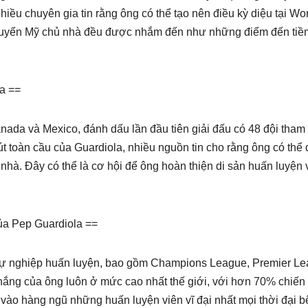
iều chuyên gia tin rằng ông có thể tạo nên điều kỳ diệu tại Wo
i tuyển Mỹ chủ nhà đều được nhắm đến như những điểm đến tiề
a ==
ada và Mexico, đánh dấu lần đầu tiên giải đấu có 48 đội tham
út toàn cầu của Guardiola, nhiều nguồn tin cho rằng ông có thể
nhà. Đây có thể là cơ hội để ông hoàn thiện di sản huấn luyện v
a Pep Guardiola ==
 sự nghiệp huấn luyện, bao gồm Champions League, Premier Le
thắng của ông luôn ở mức cao nhất thế giới, với hơn 70% chiến
 vào hàng ngũ những huấn luyện viên vĩ đại nhất mọi thời đại b