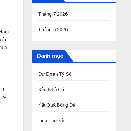
Tháng 7 2026
Tháng 6 2026
. Năm
ưới
 mùa
Danh mục
Dự Đoán Tỷ Số
ng
Kèo Nhà Cái
u sắc.
à
Kết Quả Bóng Đá
Lịch Thi Đấu