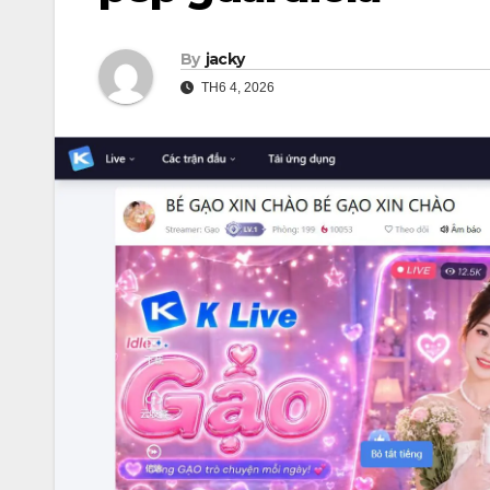
By
jacky
TH6 4, 2026