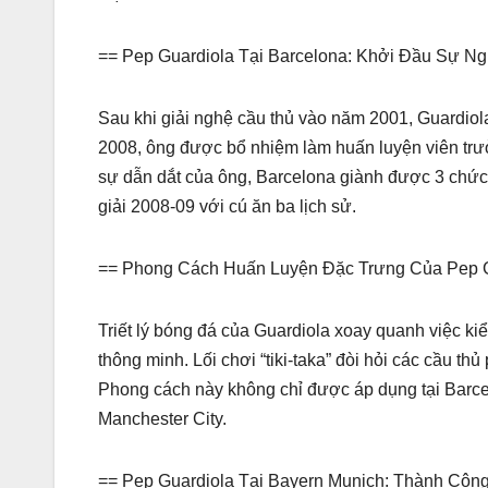
== Pep Guardiola Tại Barcelona: Khởi Đầu Sự N
Sau khi giải nghệ cầu thủ vào năm 2001, Guardiola 
2008, ông được bổ nhiệm làm huấn luyện viên trư
sự dẫn dắt của ông, Barcelona giành được 3 chức 
giải 2008-09 với cú ăn ba lịch sử.
== Phong Cách Huấn Luyện Đặc Trưng Của Pep G
Triết lý bóng đá của Guardiola xoay quanh việc ki
thông minh. Lối chơi “tiki-taka” đòi hỏi các cầu thủ
Phong cách này không chỉ được áp dụng tại Barcel
Manchester City.
== Pep Guardiola Tại Bayern Munich: Thành Côn