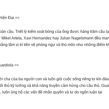
iện Đại ==
oàn cầu. Triết lý kiểm soát bóng của ông được hàng trăm câu l
như Mikel Arteta, Xavi Hernandez hay Julian Nagelsmann đều ma
 nâng tầm vị trí tiền vệ phòng ngự và thủ môn như những điểm k
ardiola ==
i cha của ba người con và luôn giữ cuộc sống riêng tư kín đá
 đối thủ kỹ lưỡng và khả năng truyền cảm hứng cho cầu thủ. Gua
g, luôn ủng hộ các vấn đề nhân quyền và tự do ngôn luận tại