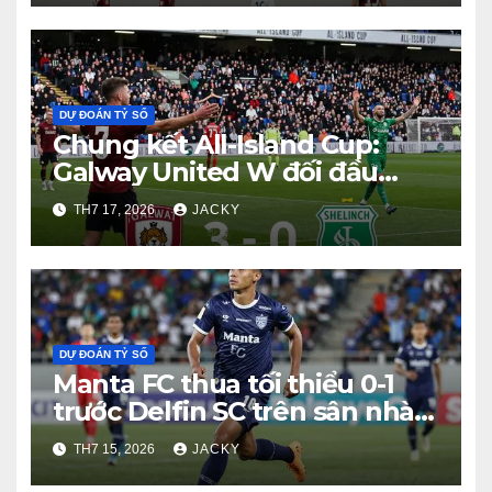
DỰ ĐOÁN TỶ SỐ
Chung kết All-Island Cup:
Galway United W đối đầu
Shelbourne W
TH7 17, 2026
JACKY
DỰ ĐOÁN TỶ SỐ
Manta FC thua tối thiểu 0-1
trước Delfin SC trên sân nhà
Estadio Jocay
TH7 15, 2026
JACKY