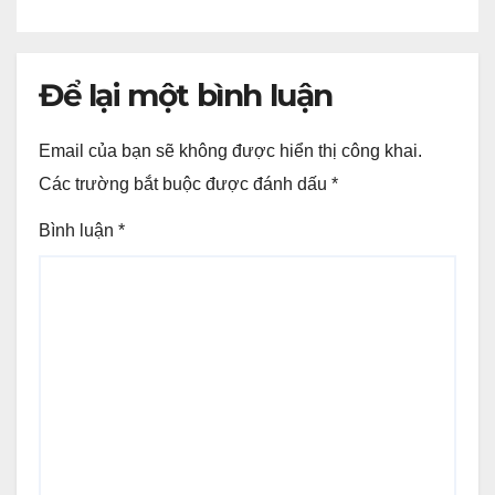
Để lại một bình luận
Email của bạn sẽ không được hiển thị công khai.
Các trường bắt buộc được đánh dấu
*
Bình luận
*