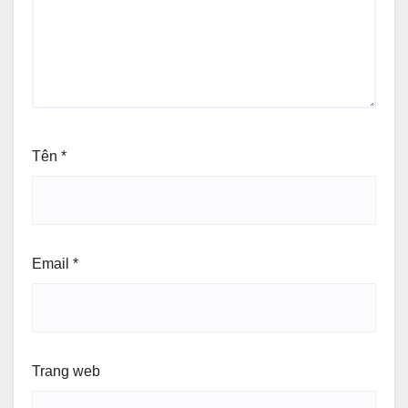
Tên
*
Email
*
Trang web