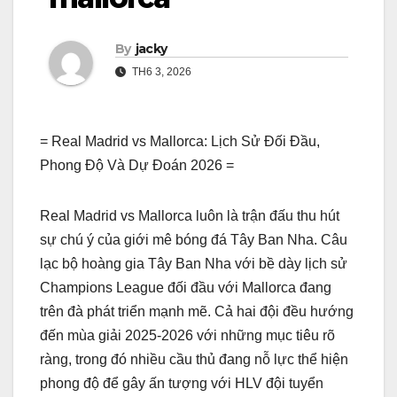
By
jacky
TH6 3, 2026
= Real Madrid vs Mallorca: Lịch Sử Đối Đầu,
Phong Độ Và Dự Đoán 2026 =
Real Madrid vs Mallorca luôn là trận đấu thu hút
sự chú ý của giới mê bóng đá Tây Ban Nha. Câu
lạc bộ hoàng gia Tây Ban Nha với bề dày lịch sử
Champions League đối đầu với Mallorca đang
trên đà phát triển mạnh mẽ. Cả hai đội đều hướng
đến mùa giải 2025-2026 với những mục tiêu rõ
ràng, trong đó nhiều cầu thủ đang nỗ lực thể hiện
phong độ để gây ấn tượng với HLV đội tuyển