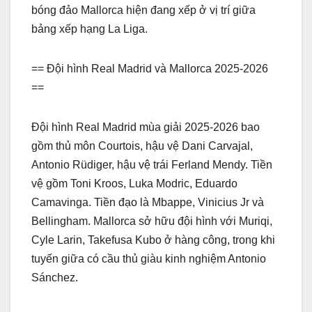
bóng đảo Mallorca hiện đang xếp ở vị trí giữa
bảng xếp hạng La Liga.
== Đội hình Real Madrid và Mallorca 2025-2026
==
Đội hình Real Madrid mùa giải 2025-2026 bao
gồm thủ môn Courtois, hậu vệ Dani Carvajal,
Antonio Rüdiger, hậu vệ trái Ferland Mendy. Tiền
vệ gồm Toni Kroos, Luka Modric, Eduardo
Camavinga. Tiền đạo là Mbappe, Vinicius Jr và
Bellingham. Mallorca sở hữu đội hình với Muriqi,
Cyle Larin, Takefusa Kubo ở hàng công, trong khi
tuyến giữa có cầu thủ giàu kinh nghiệm Antonio
Sánchez.