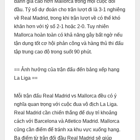
đánh giá cao hơn Mallorca trong mọi cuộc đối
đầu. Tỷ số dự đoán cho trận lượt đi là 3-1 nghiêng
về Real Madrid, trong khi trận lượt về có thể khó
khăn hơn với tỷ số 2-1 hoặc 2-0. Tuy nhiên
Mallorca hoàn toàn có khả năng gây bất ngờ nếu
tận dụng tốt cơ hội phản công và hàng thủ thi đấu
tập trung cao độ trong suốt 90 phút.
== Ảnh hưởng của trận đấu đến bảng xếp hạng
La Liga ==
Mỗi trận đấu Real Madrid vs Mallorca đều có ý
nghĩa quan trọng với cuộc đua vô địch La Liga.
Real Madrid cần chiến thắng để duy trì khoảng
cách với Barcelona và Atletico Madrid. Mallorca
cũng cần điểm để tránh xa khu vực xuống hạng.
Ba điểm từ trận đối đầu Real Madrid sẽ giúp