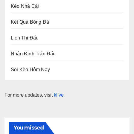
Kèo Nhà Cái
Kết Quả Bóng Đá
Lịch Thi Đấu
Nhận Định Trận Đấu
Soi Kèo Hôm Nay
For more updates, visit
klive
You missed