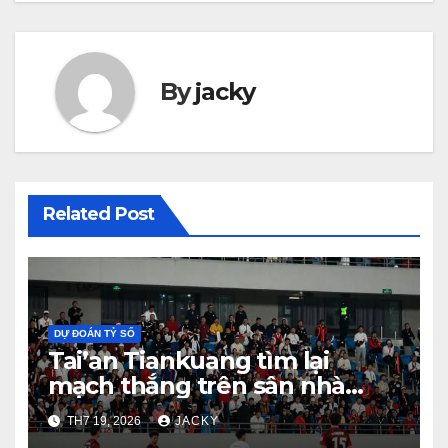
hướng
bài
viết
By
jacky
Related Post
DỰ ĐOÁN TỶ SỐ
Tai’an Tiankuang tìm lại
mạch thắng trên sân nhà
Taishan
TH7 19, 2026
JACKY