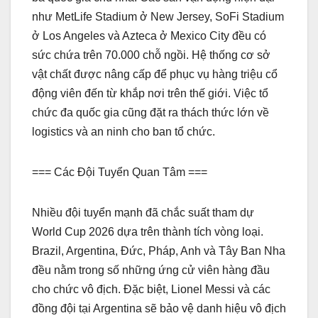
như MetLife Stadium ở New Jersey, SoFi Stadium
ở Los Angeles và Azteca ở Mexico City đều có
sức chứa trên 70.000 chỗ ngồi. Hệ thống cơ sở
vật chất được nâng cấp để phục vụ hàng triệu cổ
động viên đến từ khắp nơi trên thế giới. Việc tổ
chức đa quốc gia cũng đặt ra thách thức lớn về
logistics và an ninh cho ban tổ chức.
=== Các Đội Tuyển Quan Tâm ===
Nhiều đội tuyển mạnh đã chắc suất tham dự
World Cup 2026 dựa trên thành tích vòng loại.
Brazil, Argentina, Đức, Pháp, Anh và Tây Ban Nha
đều nằm trong số những ứng cử viên hàng đầu
cho chức vô địch. Đặc biệt, Lionel Messi và các
đồng đội tại Argentina sẽ bảo vệ danh hiệu vô địch