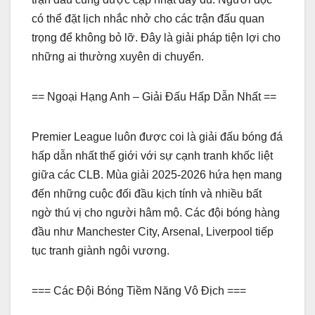
có thể đặt lịch nhắc nhở cho các trận đấu quan
trọng để không bỏ lỡ. Đây là giải pháp tiện lợi cho
những ai thường xuyên di chuyển.
== Ngoại Hạng Anh – Giải Đấu Hấp Dẫn Nhất ==
Premier League luôn được coi là giải đấu bóng đá
hấp dẫn nhất thế giới với sự cạnh tranh khốc liệt
giữa các CLB. Mùa giải 2025-2026 hứa hẹn mang
đến những cuộc đối đầu kịch tính và nhiều bất
ngờ thú vị cho người hâm mộ. Các đội bóng hàng
đầu như Manchester City, Arsenal, Liverpool tiếp
tục tranh giành ngôi vương.
=== Các Đội Bóng Tiềm Năng Vô Địch ===