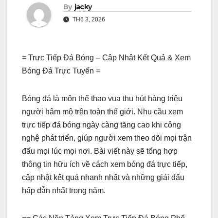
By
jacky
TH6 3, 2026
= Trực Tiếp Đá Bóng – Cập Nhật Kết Quả & Xem
Bóng Đá Trực Tuyến =
Bóng đá là môn thể thao vua thu hút hàng triệu
người hâm mộ trên toàn thế giới. Nhu cầu xem
trực tiếp đá bóng ngày càng tăng cao khi công
nghệ phát triển, giúp người xem theo dõi mọi trận
đấu mọi lúc mọi nơi. Bài viết này sẽ tổng hợp
thông tin hữu ích về cách xem bóng đá trực tiếp,
cập nhật kết quả nhanh nhất và những giải đấu
hấp dẫn nhất trong năm.