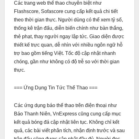
Các trang web thể thao chuyên biệt như
Flashscore, Sofascore cung cấp kết quả chi tiết
theo thời gian thực. Người dùng có thể xem tỷ số,
thống kê trận đấu, diễn biến chính như bàn thắng,
thẻ phạt, thay người ngay lập tức. Giao diện được
thiết kế trực quan, dễ nhìn với nhiều ngôn ngữ hỗ
trợ bao gồm tiếng Việt. Tốc độ cập nhật nhanh
chóng, gần như không có độ trễ so với thời gian
thực.
=== Ứng Dụng Tin Tức Thể Thao ===
Các ứng dụng báo thể thao trên điện thoại như
Báo Thanh Niên, VnExpress cũng cung cấp mục
kết quả bóng đá cập nhật liên tục. Không chỉ kết
quả, các bài viết phân tích, nhận định trước và sau
trận đấu cũng được cập nhật đầy đủ. Người đọc