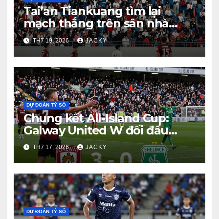
Tai’an Tiankuang tìm lại
mạch thắng trên sân nhà
Taishan
TH7 19, 2026
JACKY
DỰ ĐOÁN TỶ SỐ
Chung kết All-Island Cup:
Galway United W đối đầu
Shelbourne W
TH7 17, 2026
JACKY
DỰ ĐOÁN TỶ SỐ