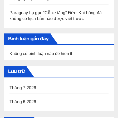
Paraguay hạ gục “Cỗ xe tăng” Đức: Khi bóng đá
không có kịch bản nào được viết trước
Bình luận gần đây
Không có bình luận nào để hiển thị.
Lưu trữ
Tháng 7 2026
Tháng 6 2026