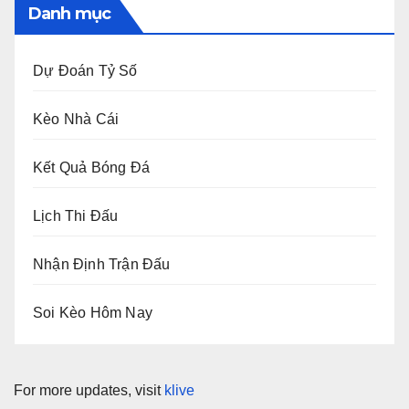
Danh mục
Dự Đoán Tỷ Số
Kèo Nhà Cái
Kết Quả Bóng Đá
Lịch Thi Đấu
Nhận Định Trận Đấu
Soi Kèo Hôm Nay
For more updates, visit
klive