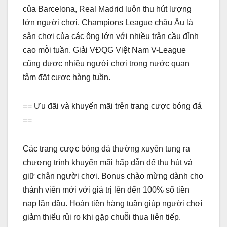
của Barcelona, Real Madrid luôn thu hút lượng
lớn người chơi. Champions League châu Âu là
sân chơi của các ông lớn với nhiều trận cầu đỉnh
cao mỗi tuần. Giải VĐQG Việt Nam V-League
cũng được nhiều người chơi trong nước quan
tâm đặt cược hàng tuần.
== Ưu đãi và khuyến mãi trên trang cược bóng đá
==
Các trang cược bóng đá thường xuyên tung ra
chương trình khuyến mãi hấp dẫn để thu hút và
giữ chân người chơi. Bonus chào mừng dành cho
thành viên mới với giá trị lên đến 100% số tiền
nạp lần đầu. Hoàn tiền hàng tuần giúp người chơi
giảm thiểu rủi ro khi gặp chuỗi thua liên tiếp.