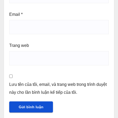
Email
*
Trang web
Lưu tên của tôi, email, và trang web trong trình duyệt
này cho lần bình luận kế tiếp của tôi.