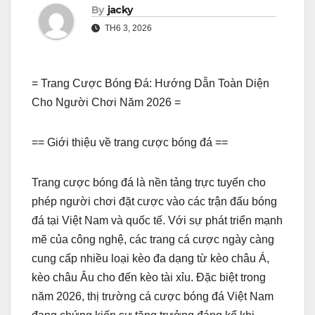
By
jacky
TH6 3, 2026
= Trang Cược Bóng Đá: Hướng Dẫn Toàn Diện
Cho Người Chơi Năm 2026 =
== Giới thiệu về trang cược bóng đá ==
Trang cược bóng đá là nền tảng trực tuyến cho
phép người chơi đặt cược vào các trận đấu bóng
đá tại Việt Nam và quốc tế. Với sự phát triển mạnh
mẽ của công nghệ, các trang cá cược ngày càng
cung cấp nhiều loại kèo đa dạng từ kèo châu Á,
kèo châu Âu cho đến kèo tài xỉu. Đặc biệt trong
năm 2026, thị trường cá cược bóng đá Việt Nam