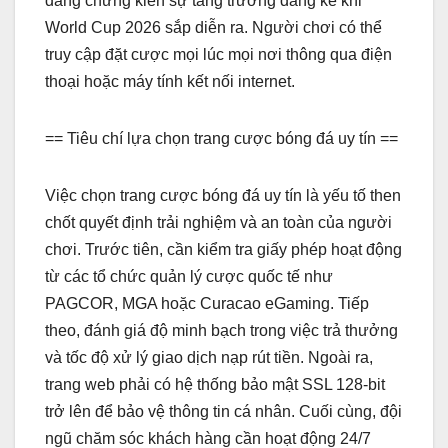
đang chứng kiến sự tăng trưởng đáng kể khi
World Cup 2026 sắp diễn ra. Người chơi có thể
truy cập đặt cược mọi lúc mọi nơi thông qua điện
thoại hoặc máy tính kết nối internet.
== Tiêu chí lựa chọn trang cược bóng đá uy tín ==
Việc chọn trang cược bóng đá uy tín là yếu tố then
chốt quyết định trải nghiệm và an toàn của người
chơi. Trước tiên, cần kiểm tra giấy phép hoạt động
từ các tổ chức quản lý cược quốc tế như
PAGCOR, MGA hoặc Curacao eGaming. Tiếp
theo, đánh giá độ minh bạch trong việc trả thưởng
và tốc độ xử lý giao dịch nạp rút tiền. Ngoài ra,
trang web phải có hệ thống bảo mật SSL 128-bit
trở lên để bảo vệ thông tin cá nhân. Cuối cùng, đội
ngũ chăm sóc khách hàng cần hoạt động 24/7