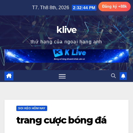
Skip
Đăng ký +88k
T7. Th8 8th, 2026
2:32:45 PM
to
content
klive
thứ hạng của ngoại hạng anh
SOI KÈO HÔM NAY
trang cược bóng đá