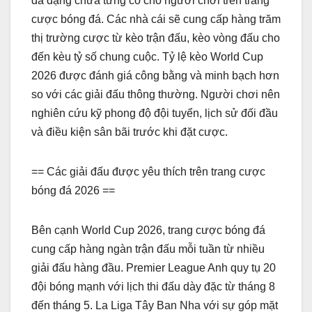
đa dạng chưa từng có cho người chơi trên trang
cược bóng đá. Các nhà cái sẽ cung cấp hàng trăm
thị trường cược từ kèo trận đấu, kèo vòng đấu cho
đến kèu tỷ số chung cuộc. Tỷ lệ kèo World Cup
2026 được đánh giá công bằng và minh bạch hơn
so với các giải đấu thông thường. Người chơi nên
nghiên cứu kỹ phong độ đội tuyển, lịch sử đối đầu
và điều kiện sân bãi trước khi đặt cược.
== Các giải đấu được yêu thích trên trang cược
bóng đá 2026 ==
Bên cạnh World Cup 2026, trang cược bóng đá
cung cấp hàng ngàn trận đấu mỗi tuần từ nhiều
giải đấu hàng đầu. Premier League Anh quy tụ 20
đội bóng mạnh với lịch thi đấu dày đặc từ tháng 8
đến tháng 5. La Liga Tây Ban Nha với sự góp mặt