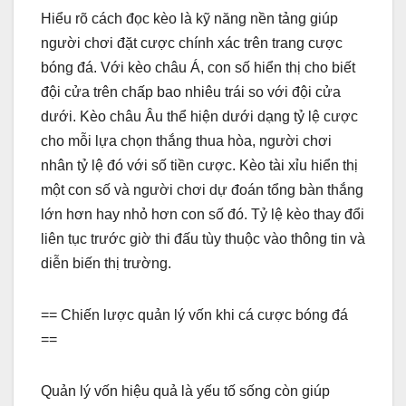
Hiểu rõ cách đọc kèo là kỹ năng nền tảng giúp
người chơi đặt cược chính xác trên trang cược
bóng đá. Với kèo châu Á, con số hiển thị cho biết
đội cửa trên chấp bao nhiêu trái so với đội cửa
dưới. Kèo châu Âu thể hiện dưới dạng tỷ lệ cược
cho mỗi lựa chọn thắng thua hòa, người chơi
nhân tỷ lệ đó với số tiền cược. Kèo tài xỉu hiển thị
một con số và người chơi dự đoán tổng bàn thắng
lớn hơn hay nhỏ hơn con số đó. Tỷ lệ kèo thay đổi
liên tục trước giờ thi đấu tùy thuộc vào thông tin và
diễn biến thị trường.
== Chiến lược quản lý vốn khi cá cược bóng đá
==
Quản lý vốn hiệu quả là yếu tố sống còn giúp