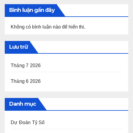
Bình luận gần đây
Không có bình luận nào để hiển thị.
Lưu trữ
Tháng 7 2026
Tháng 6 2026
Danh mục
Dự Đoán Tỷ Số