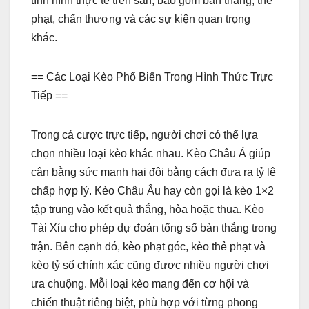
tình hình thực tế trên sân, bao gồm bàn thắng, thẻ
phạt, chấn thương và các sự kiện quan trọng
khác.
== Các Loại Kèo Phổ Biến Trong Hình Thức Trực
Tiếp ==
Trong cá cược trực tiếp, người chơi có thể lựa
chọn nhiều loại kèo khác nhau. Kèo Châu Á giúp
cân bằng sức mạnh hai đội bằng cách đưa ra tỷ lệ
chấp hợp lý. Kèo Châu Âu hay còn gọi là kèo 1×2
tập trung vào kết quả thắng, hòa hoặc thua. Kèo
Tài Xỉu cho phép dự đoán tổng số bàn thắng trong
trận. Bên cạnh đó, kèo phạt góc, kèo thẻ phạt và
kèo tỷ số chính xác cũng được nhiều người chơi
ưa chuộng. Mỗi loại kèo mang đến cơ hội và
chiến thuật riêng biệt, phù hợp với từng phong