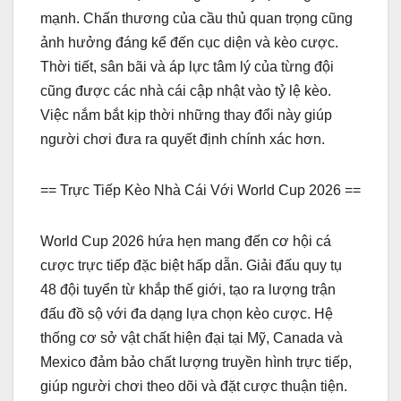
mạnh. Chấn thương của cầu thủ quan trọng cũng
ảnh hưởng đáng kể đến cục diện và kèo cược.
Thời tiết, sân bãi và áp lực tâm lý của từng đội
cũng được các nhà cái cập nhật vào tỷ lệ kèo.
Việc nắm bắt kịp thời những thay đổi này giúp
người chơi đưa ra quyết định chính xác hơn.
== Trực Tiếp Kèo Nhà Cái Với World Cup 2026 ==
World Cup 2026 hứa hẹn mang đến cơ hội cá
cược trực tiếp đặc biệt hấp dẫn. Giải đấu quy tụ
48 đội tuyển từ khắp thế giới, tạo ra lượng trận
đấu đồ sộ với đa dạng lựa chọn kèo cược. Hệ
thống cơ sở vật chất hiện đại tại Mỹ, Canada và
Mexico đảm bảo chất lượng truyền hình trực tiếp,
giúp người chơi theo dõi và đặt cược thuận tiện.