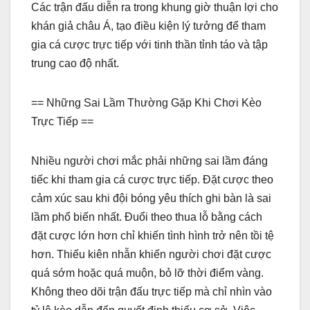
Các trận đấu diễn ra trong khung giờ thuận lợi cho
khán giả châu Á, tạo điều kiện lý tưởng để tham
gia cá cược trực tiếp với tinh thần tỉnh táo và tập
trung cao độ nhất.
== Những Sai Lầm Thường Gặp Khi Chơi Kèo
Trực Tiếp ==
Nhiều người chơi mắc phải những sai lầm đáng
tiếc khi tham gia cá cược trực tiếp. Đặt cược theo
cảm xúc sau khi đội bóng yêu thích ghi bàn là sai
lầm phổ biến nhất. Đuổi theo thua lỗ bằng cách
đặt cược lớn hơn chỉ khiến tình hình trở nên tồi tệ
hơn. Thiếu kiên nhẫn khiến người chơi đặt cược
quá sớm hoặc quá muộn, bỏ lỡ thời điểm vàng.
Không theo dõi trận đấu trực tiếp mà chỉ nhìn vào