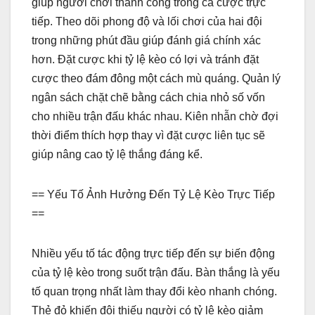
giúp người chơi thành công trong cá cược trực
tiếp. Theo dõi phong độ và lối chơi của hai đội
trong những phút đầu giúp đánh giá chính xác
hơn. Đặt cược khi tỷ lệ kèo có lợi và tránh đặt
cược theo đám đông một cách mù quáng. Quản lý
ngân sách chặt chẽ bằng cách chia nhỏ số vốn
cho nhiều trận đấu khác nhau. Kiên nhẫn chờ đợi
thời điểm thích hợp thay vì đặt cược liên tục sẽ
giúp nâng cao tỷ lệ thắng đáng kể.
== Yếu Tố Ảnh Hưởng Đến Tỷ Lệ Kèo Trực Tiếp
==
Nhiều yếu tố tác động trực tiếp đến sự biến động
của tỷ lệ kèo trong suốt trận đấu. Bàn thắng là yếu
tố quan trọng nhất làm thay đổi kèo nhanh chóng.
Thẻ đỏ khiến đội thiếu người có tỷ lệ kèo giảm