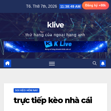
Skip
Đăng ký +88k
T6. Th8 7th, 2026
11:38:50 AM
to
content
klive
thứ hạng của ngoại hạng anh
SOI KÈO HÔM NAY
trực tiếp kèo nhà cái