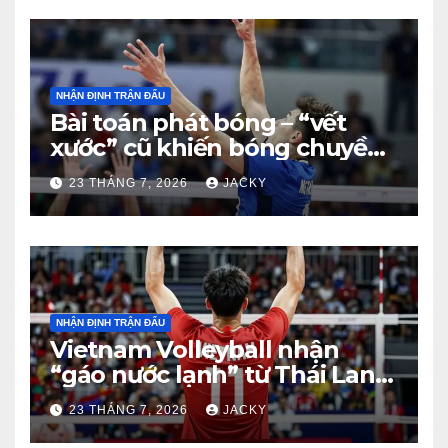
NHẬN ĐỊNH TRẬN ĐẤU
Bài toán phát bóng – “vết
xước” cũ khiến bóng chuyền
nam Việt Nam trả giá đắt
23 THÁNG 7, 2026
JACKY
trước Thái Lan
NHẬN ĐỊNH TRẬN ĐẤU
Vietnam Volleyball nhận
“gáo nước lạnh” từ Thái Lan:
Từ dẫn 2-0 đến thua ngược 2-
23 THÁNG 7, 2026
JACKY
3 đầy tiếc nuối