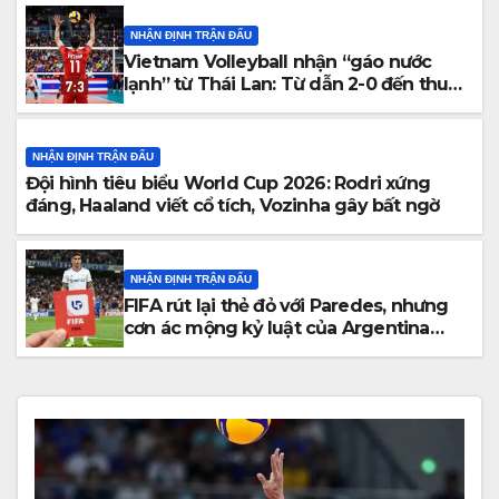
NHẬN ĐỊNH TRẬN ĐẤU
Vietnam Volleyball nhận “gáo nước
lạnh” từ Thái Lan: Từ dẫn 2-0 đến thua
ngược 2-3 đầy tiếc nuối
NHẬN ĐỊNH TRẬN ĐẤU
Đội hình tiêu biểu World Cup 2026: Rodri xứng
đáng, Haaland viết cổ tích, Vozinha gây bất ngờ
NHẬN ĐỊNH TRẬN ĐẤU
FIFA rút lại thẻ đỏ với Paredes, nhưng
cơn ác mộng kỷ luật của Argentina
vẫn chưa kết thúc