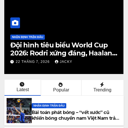
NHẬN ĐỊNH TRẬN ĐẤU
Đội hình tiêu biểu World Cup
2026: Rodri xứng đáng, Haaland
viết cổ tích, Vozinha gây bất
22 THÁNG 7, 2026
JACKY
ngờ
Latest
Popular
Trending
NHẬN ĐỊNH TRẬN ĐẤU
Bài toán phát bóng – “vết xước” cũ
khiến bóng chuyền nam Việt Nam trả
giá đắt trước Thái Lan