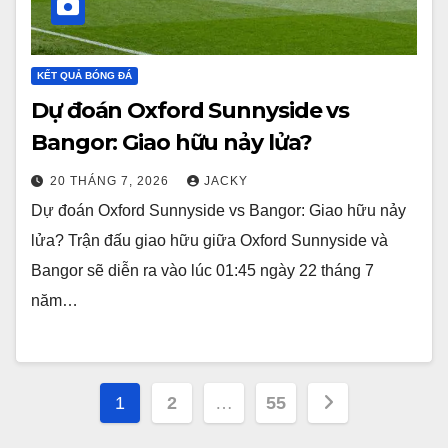
KẾT QUẢ BÓNG ĐÁ
Dự đoán Oxford Sunnyside vs
Bangor: Giao hữu nảy lửa?
20 THÁNG 7, 2026
JACKY
Dự đoán Oxford Sunnyside vs Bangor: Giao hữu nảy
lửa? Trận đấu giao hữu giữa Oxford Sunnyside và
Bangor sẽ diễn ra vào lúc 01:45 ngày 22 tháng 7
năm…
Phân
1
2
…
55
trang