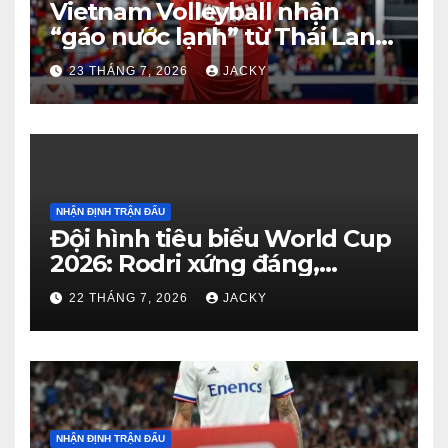
Vietnam Volleyball nhận
“gáo nước lạnh” từ Thái Lan:
Từ dẫn 2-0 đến thua ngược 2-
23 THÁNG 7, 2026
JACKY
3 đầy tiếc nuối
NHẬN ĐỊNH TRẬN ĐẤU
Đội hình tiêu biểu World Cup
2026: Rodri xứng đáng,
Haaland viết cổ tích, Vozinha
22 THÁNG 7, 2026
JACKY
gây bất ngờ
NHẬN ĐỊNH TRẬN ĐẤU