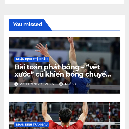
You missed
NHẬN ĐỊNH TRẬN ĐẤU
Bài toán phát bóng – “vết
xước” cũ khiến bóng chuyền
nam Việt Nam trả giá đắt
23 THÁNG 7, 2026
JACKY
trước Thái Lan
NHẬN ĐỊNH TRẬN ĐẤU