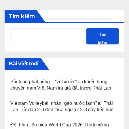
bài
Tìm kiếm
viết
Tìm
kiếm
Bài viết mới
Bài toán phát bóng – “vết xước” cũ khiến bóng
chuyền nam Việt Nam trả giá đắt trước Thái Lan
Vietnam Volleyball nhận “gáo nước lạnh” từ Thái
Lan: Từ dẫn 2-0 đến thua ngược 2-3 đầy tiếc nuối
Đội hình tiêu biểu World Cup 2026: Rodri xứng