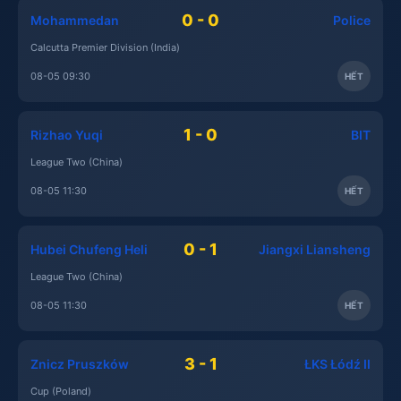
0 - 0
Mohammedan
Police
Calcutta Premier Division (India)
08-05 09:30
HẾT
1 - 0
Rizhao Yuqi
BIT
League Two (China)
08-05 11:30
HẾT
0 - 1
Hubei Chufeng Heli
Jiangxi Liansheng
League Two (China)
08-05 11:30
HẾT
3 - 1
Znicz Pruszków
ŁKS Łódź II
Cup (Poland)