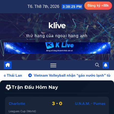
Skip
Đăng ký +88k
T6. Th8 7th, 2026
3:38:27 PM
to
content
klive
thứ hạng của ngoại hạng anh
Vietnam Volleyball nhận “gáo nước lạnh” từ Thái Lan: Từ dẫn 2-
Trận Đấu Hôm Nay
3 - 0
Charlotte
U.N.A.M. - Pumas
Leagues Cup (World)