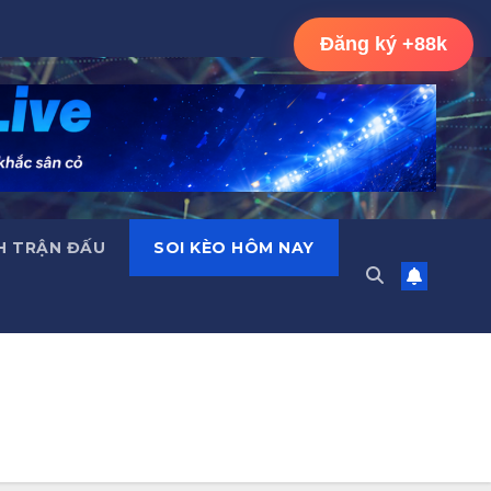
Đăng ký +88k
H TRẬN ĐẤU
SOI KÈO HÔM NAY