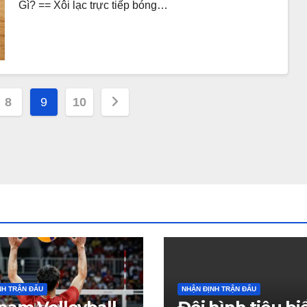
Gì? == Xôi lạc trực tiếp bóng…
8
9
10
NH TRẬN ĐẤU
NHẬN ĐỊNH TRẬN ĐẤU