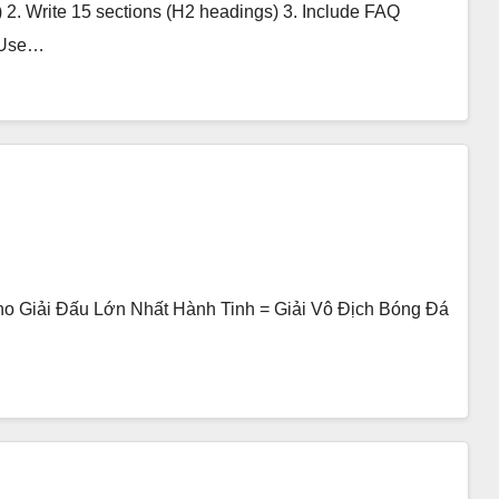
 it) 2. Write 15 sections (H2 headings) 3. Include FAQ
. Use…
o Giải Đấu Lớn Nhất Hành Tinh = Giải Vô Địch Bóng Đá