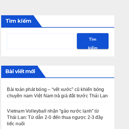
Tìm kiếm
Tìm
kiếm
Bài viết mới
Bài toán phát bóng – “vết xước” cũ khiến bóng
chuyền nam Việt Nam trả giá đắt trước Thái Lan
Vietnam Volleyball nhận “gáo nước lạnh” từ
Thái Lan: Từ dẫn 2-0 đến thua ngược 2-3 đầy
tiếc nuối