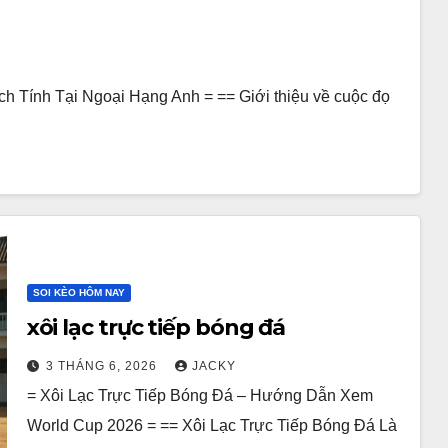
ch Tính Tại Ngoại Hạng Anh = == Giới thiệu về cuộc đọ
SOI KÈO HÔM NAY
xôi lạc trực tiếp bóng đá
3 THÁNG 6, 2026
JACKY
= Xôi Lạc Trực Tiếp Bóng Đá – Hướng Dẫn Xem
World Cup 2026 = == Xôi Lạc Trực Tiếp Bóng Đá Là