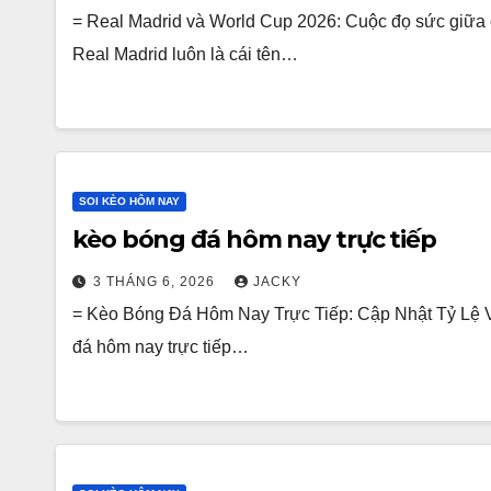
= Real Madrid và World Cup 2026: Cuộc đọ sức giữa câ
Real Madrid luôn là cái tên…
SOI KÈO HÔM NAY
kèo bóng đá hôm nay trực tiếp
3 THÁNG 6, 2026
JACKY
= Kèo Bóng Đá Hôm Nay Trực Tiếp: Cập Nhật Tỷ Lệ V
đá hôm nay trực tiếp…